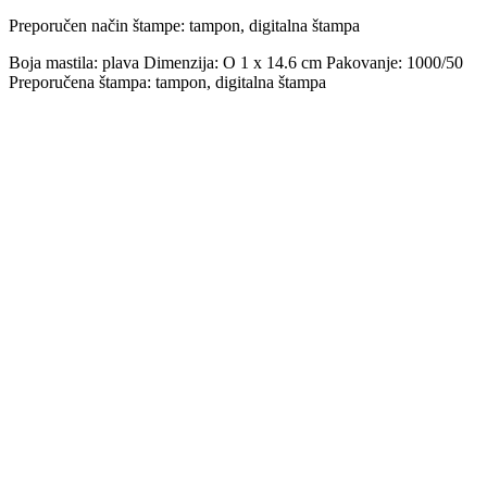
Preporučen način štampe:
tampon, digitalna štampa
Boja mastila: plava Dimenzija: O 1 x 14.6 cm Pakovanje: 1000/50
Preporučena štampa: tampon, digitalna štampa