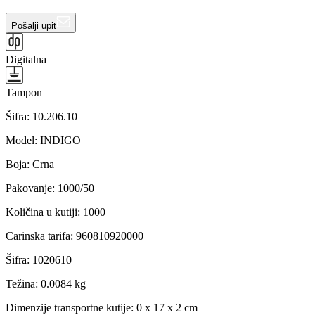
Pošalji upit
Digitalna
Tampon
Šifra:
10.206.10
Model
:
INDIGO
Boja
:
Crna
Pakovanje
:
1000/50
Količina u kutiji
:
1000
Carinska tarifa
:
960810920000
Šifra
:
1020610
Težina
:
0.0084 kg
Dimenzije transportne kutije:
0 x 17 x 2 cm