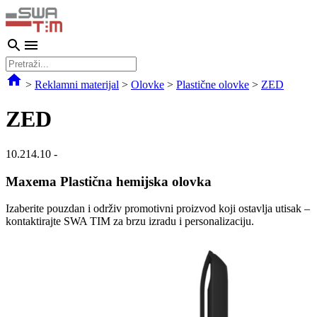
>
Reklamni materijal
>
Olovke
>
Plastične olovke
>
ZED
ZED
10.214.10
-
Maxema Plastična hemijska olovka
Izaberite pouzdan i održiv promotivni proizvod koji ostavlja utisak –
kontaktirajte SWA TIM za brzu izradu i personalizaciju.