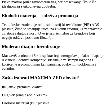
Plavo mastilo pruža ravnomeran trag bez preskakanja, što je čini
idealnom za svakodnevnu upotrebu.
Ekološki materijal – održiva promocija
Telo olovke izrađeno je od postindustrijski reciklirane (PIR) ABS
plastike, čime se smanjuje uticaj na životnu sredinu, uz zadržavanje
čvrstoće i dugotrajnosti. Ovo je savršen izbor za brendove koji
neguju održivu poslovnu filozofiju.
Moderan dizajn i brendiranje
Mat završna obrada i širok spektar boja omogućavaju lako uklapanje
u vizuelni identitet kompanije. Idealna je za štampu logotipa i
korišćenje u promotivnim kampanjama, poslovnim poklonima i
eventima.
Zašto izabrati MAXEMA ZED olovku?
Italijanski premium kvalitet
Dug vek pisanja (do 2.500 m)
Ekološki materijal (PIR plastika)