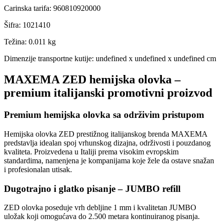
Carinska tarifa
:
960810920000
Šifra
:
1021410
Težina
:
0.011 kg
Dimenzije transportne kutije:
undefined x undefined x undefined cm
MAXEMA ZED hemijska olovka –
premium italijanski promotivni proizvod
Premium hemijska olovka sa održivim pristupom
Hemijska olovka ZED prestižnog italijanskog brenda MAXEMA
predstavlja idealan spoj vrhunskog dizajna, održivosti i pouzdanog
kvaliteta. Proizvedena u Italiji prema visokim evropskim
standardima, namenjena je kompanijama koje žele da ostave snažan
i profesionalan utisak.
Dugotrajno i glatko pisanje – JUMBO refill
ZED olovka poseduje vrh debljine 1 mm i kvalitetan JUMBO
uložak koji omogućava do 2.500 metara kontinuiranog pisanja.