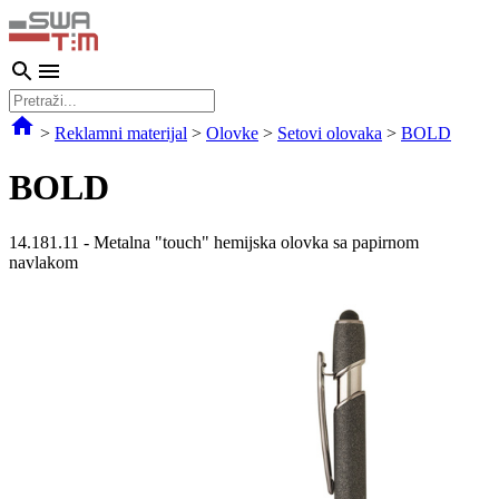
>
Reklamni materijal
>
Olovke
>
Setovi olovaka
>
BOLD
BOLD
14.181.11
-
Metalna "touch" hemijska olovka sa papirnom
navlakom