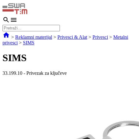
>
Reklamni materijal
>
Privesci & Alat
>
Privesci
>
Metalni
privesci
>
SIMS
SIMS
33.199.10
-
Privezak za ključeve