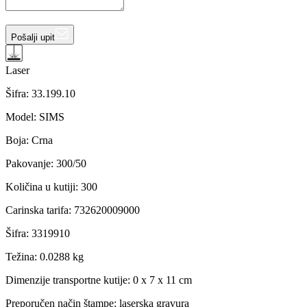
Pošalji upit
Laser
Šifra:
33.199.10
Model
:
SIMS
Boja
:
Crna
Pakovanje
:
300/50
Količina u kutiji
:
300
Carinska tarifa
:
732620009000
Šifra
:
3319910
Težina
:
0.0288 kg
Dimenzije transportne kutije:
0 x 7 x 11 cm
Preporučen način štampe:
laserska gravura