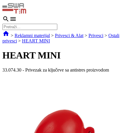
>
Reklamni materijal
>
Privesci & Alat
>
Privesci
>
Ostali
privesci
>
HEART MINI
HEART MINI
33.074.30
-
Privezak za ključeve sa antistres proizvodom