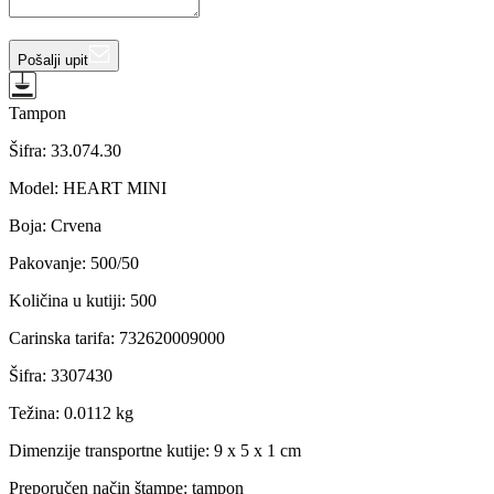
Pošalji upit
Tampon
Šifra:
33.074.30
Model
:
HEART MINI
Boja
:
Crvena
Pakovanje
:
500/50
Količina u kutiji
:
500
Carinska tarifa
:
732620009000
Šifra
:
3307430
Težina
:
0.0112 kg
Dimenzije transportne kutije:
9 x 5 x 1 cm
Preporučen način štampe:
tampon