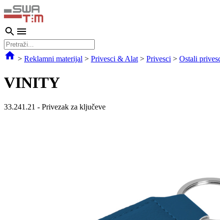
>
Reklamni materijal
>
Privesci & Alat
>
Privesci
>
Ostali prives
VINITY
33.241.21
-
Privezak za ključeve