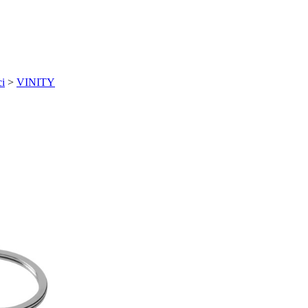
ci
>
VINITY