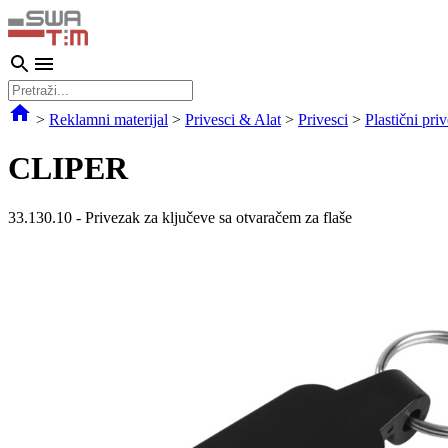
>
Reklamni materijal
>
Privesci & Alat
>
Privesci
>
Plastični priv
CLIPER
33.130.10
-
Privezak za ključeve sa otvaračem za flaše