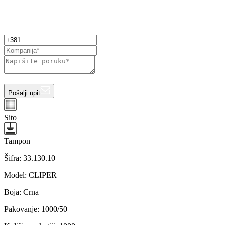
Pošalji upit
Sito
Tampon
Šifra:
33.130.10
Model
:
CLIPER
Boja
:
Crna
Pakovanje
:
1000/50