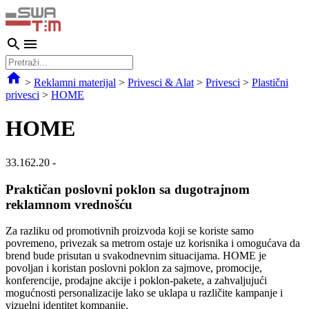
>
Reklamni materijal
>
Privesci & Alat
>
Privesci
>
Plastični
privesci
>
HOME
HOME
33.162.20
-
Praktičan poslovni poklon sa dugotrajnom
reklamnom vrednošću
Za razliku od promotivnih proizvoda koji se koriste samo
povremeno, privezak sa metrom ostaje uz korisnika i omogućava da
brend bude prisutan u svakodnevnim situacijama. HOME je
povoljan i koristan poslovni poklon za sajmove, promocije,
konferencije, prodajne akcije i poklon-pakete, a zahvaljujući
mogućnosti personalizacije lako se uklapa u različite kampanje i
vizuelni identitet kompanije.