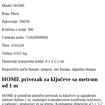
Model
:
HOME
Boja
:
Plava
Pakovanje
:
500/50
Količina u kutiji
:
500
Carinska tarifa
:
732620009000
Šifra
:
3316220
Težina
:
0.021 kg
Dimenzije transportne kutije:
6 x 3 x 2 cm
Preporučen način štampe:
tampon, sito štampa, digitalna štampa
HOME privezak za ključeve sa metrom
od 1 m
HOME je praktičan plastični privezak za ključeve sa ugrađenim
metrom dužine 1 m, namenjen svakodnevnom korišćenju kod kuće,
u radionici, prodavnici ili na terenu. Kompaktne dimenzije 4,5 × 5,2