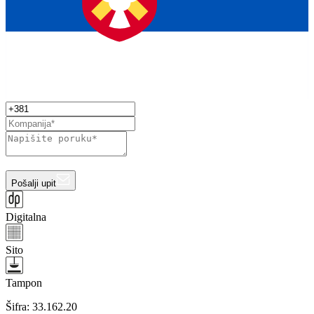
Pošalji upit
Digitalna
Sito
Tampon
Šifra:
33.162.20