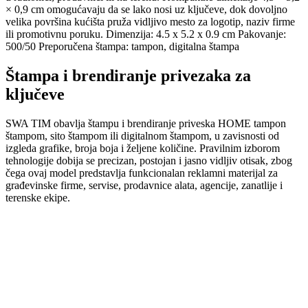
× 0,9 cm omogućavaju da se lako nosi uz ključeve, dok dovoljno
velika površina kućišta pruža vidljivo mesto za logotip, naziv firme
ili promotivnu poruku. Dimenzija: 4.5 x 5.2 x 0.9 cm Pakovanje:
500/50 Preporučena štampa: tampon, digitalna štampa
Štampa i brendiranje privezaka za
ključeve
SWA TIM obavlja štampu i brendiranje priveska HOME tampon
štampom, sito štampom ili digitalnom štampom, u zavisnosti od
izgleda grafike, broja boja i željene količine. Pravilnim izborom
tehnologije dobija se precizan, postojan i jasno vidljiv otisak, zbog
čega ovaj model predstavlja funkcionalan reklamni materijal za
građevinske firme, servise, prodavnice alata, agencije, zanatlije i
terenske ekipe.