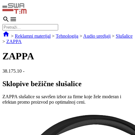
>
Reklamni materijal
>
Tehnologija
>
Audio uredjaji
>
Slušalice
>
ZAPPA
ZAPPA
38.175.10
-
Sklopive bežične slušalice
ZAPPA slušalice su savršen izbor za firme koje žele moderan i
efektan promo proizvod po optimalnoj ceni.