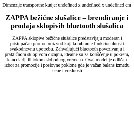
Dimenzije transportne kutije:
undefined x undefined x undefined cm
ZAPPA bežične slušalice – brendiranje i
prodaja sklopivih bluetooth slušalica
ZAPPA sklopive bežične slušalice predstavljaju moderan i
pristupačan promo proizvod koji kombinuje funkcionalnost i
svakodnevnu upotrebu. Zahvaljujući bluetooth povezivanju i
praktičnom sklopivom dizajnu, idealne su za korišćenje u pokretu,
kancelariji ili tokom slobodnog vremena. Ovaj model je odličan
izbor za promocije i poslovne poklone gde je važan balans između
cene i vrednosti