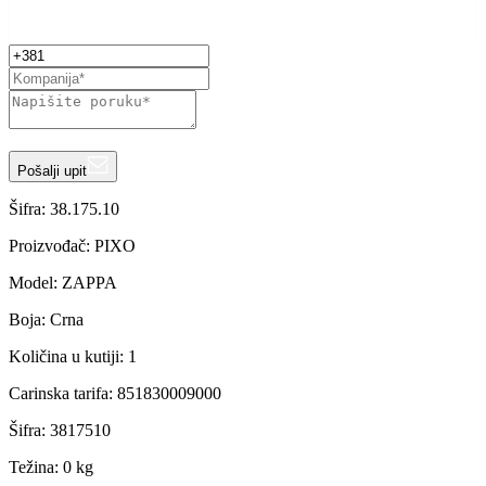
Pošalji upit
Šifra:
38.175.10
Proizvođač
:
PIXO
Model
:
ZAPPA
Boja
:
Crna
Količina u kutiji
:
1
Carinska tarifa
:
851830009000
Šifra
:
3817510
Težina
:
0 kg