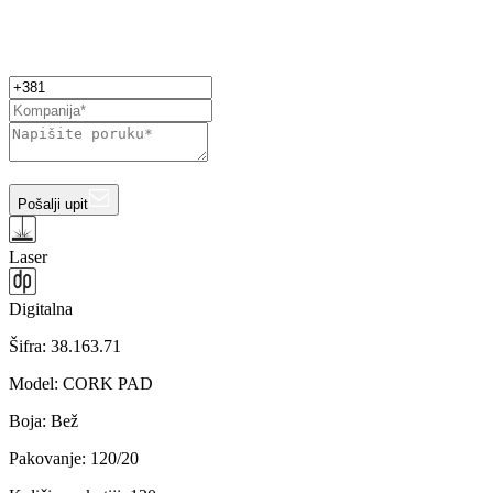
Pošalji upit
Laser
Digitalna
Šifra:
38.163.71
Model
:
CORK PAD
Boja
:
Bež
Pakovanje
:
120/20