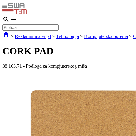
>
Reklamni materijal
>
Tehnologija
>
Kompijuterska oprema
>
CORK PAD
38.163.71
-
Podloga za kompjuterskog miša