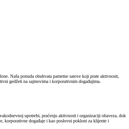
one. Naša ponuda obuhvata pametne satove koji prate aktivnosti,
otivni gedžeti na sajmovima i korporativnim događajima.
svakodnevnoj upotrebi, praćenju aktivnosti i organizaciji obaveza, dok
, korporativne događaje i kao poslovni pokloni za klijente i