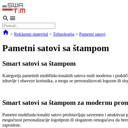
>
Reklamni materijal
>
Tehnologija
>
Pametni satovi
Pametni satovi sa štampom
Smart satovi sa štampom
Kategorija pametnih multifinkcionalnih satova nudi modernu i prakt
zdravlje i obaveze korisnika, a mogu se personalizovati logoom ili s
Smart satovi sa štampom za modernu pro
Pametni multifunkcionalni satovi predstavljaju savremen i atraktivan 
mogućnost personalizacije logotipom ili sloganom omogućava da brend b
zaposlene.