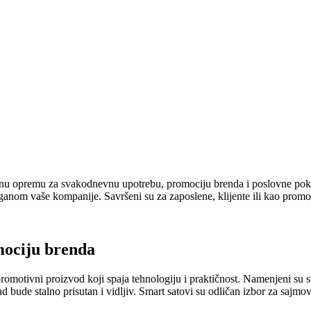
ičnu opremu za svakodnevnu upotrebu, promociju brenda i poslovne pokl
loganom vaše kompanije. Savršeni su za zaposlene, klijente ili kao prom
mociju brenda
promotivni proizvod koji spaja tehnologiju i praktičnost. Namenjeni su 
ude stalno prisutan i vidljiv. Smart satovi su odličan izbor za sajmove