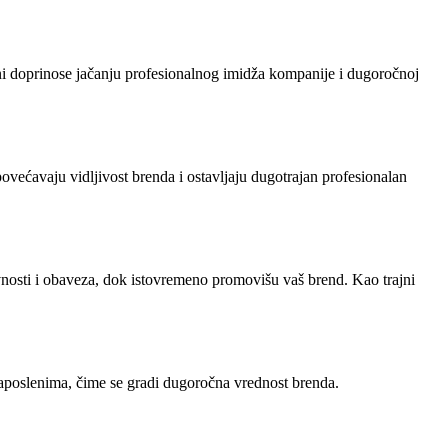
ni doprinose jačanju profesionalnog imidža kompanije i dugoročnoj
većavaju vidljivost brenda i ostavljaju dugotrajan profesionalan
vnosti i obaveza, dok istovremeno promovišu vaš brend. Kao trajni
zaposlenima, čime se gradi dugoročna vrednost brenda.