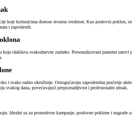
sak
ije koje korisnicima donose stvarnu vrednost. Kao poslovni poklon, o
enata i zaposlenih.
poklona
u koja olakšava svakodnevne zadatke. Personalizovani pametni satovi po
a.
lone
larijsko i svako radno okruženje. Omogućavaju zaposlenima praćenje akti
ju svakog dana, povećavajući prepoznatljivost i profesionalni utisak.
dizajn. Idealni su za promotivne kampanje, poslovne poklone i nagrade 