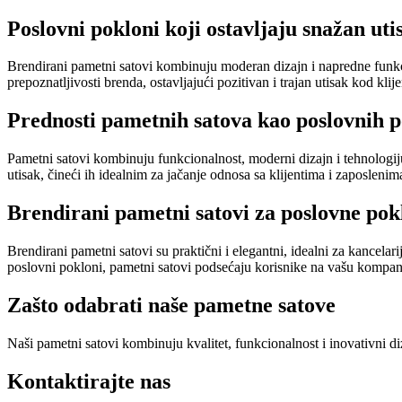
Poslovni pokloni koji ostavljaju snažan uti
Brendirani pametni satovi kombinuju moderan dizajn i napredne funkc
prepoznatljivosti brenda, ostavljajući pozitivan i trajan utisak kod klij
Prednosti pametnih satova kao poslovnih 
Pametni satovi kombinuju funkcionalnost, moderni dizajn i tehnologij
utisak, čineći ih idealnim za jačanje odnosa sa klijentima i zaposlenim
Brendirani pametni satovi za poslovne pok
Brendirani pametni satovi su praktični i elegantni, idealni za kance
poslovni pokloni, pametni satovi podsećaju korisnike na vašu kompani
Zašto odabrati naše pametne satove
Naši pametni satovi kombinuju kvalitet, funkcionalnost i inovativni 
Kontaktirajte nas