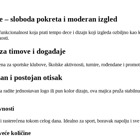
e – sloboda pokreta i moderan izgled
funkcionalnost koja prati tempo dece i dizajn koji izgleda ozbiljno kao
osti.
 za timove i događaje
na za sportske klubove, školske aktivnosti, turnire, rođendane i promot
san i postojan otisak
 radite jednostavan logo ili pun kolor dizajn, ova majica pruža stabil
vnosti
i rasterećena tokom celog dana. Idealno za sport, boravak napolju i sve s
eće količine