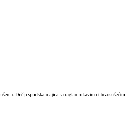
 sušenja. Dečja sportska majica sa raglan rukavima i brzosušećim