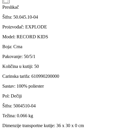
Preslikač
Šifra:
50.045.10-04
Proizvođač
:
EXPLODE
Model
:
RECORD KIDS
Boja
:
Crna
Pakovanje
:
50/5/1
Količina u kutiji
:
50
Carinska tarifa
:
610990200000
Sastav
:
100% poliester
Pol
:
Dečiji
Šifra
:
5004510-04
Težina
:
0.066 kg
Dimenzije transportne kutije:
36 x 30 x 0 cm