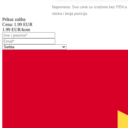
Napomena: Sve cene su izražene bez PDV-a koj
otiska i broja pozicija.
Prikaz zaliha
Cena:
1.99 EUR
1.99 EUR
/kom