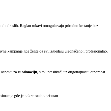
 kod odraslih. Raglan rukavi omogućavaju prirodno kretanje bez
ivne kampanje gde želite da svi izgledaju ujednačeno i profesionalno.
nu osnovu za
sublimaciju,
sito i preslikač, uz dugotrajnost i otpornost
ituacije gde je pokret stalno prisutan.