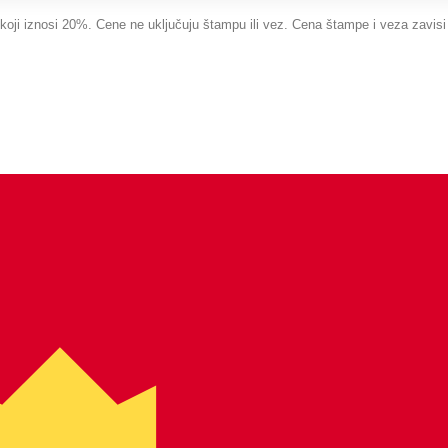
i iznosi 20%. Cene ne uključuju štampu ili vez. Cena štampe i veza zavisi o