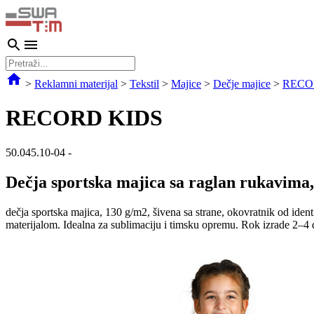
>
Reklamni materijal
>
Tekstil
>
Majice
>
Dečje majice
>
RECO
RECORD KIDS
50.045.10-04
-
Dečja sportska majica sa raglan rukavima
dečja sportska majica, 130 g/m2, šivena sa strane, okovratnik od ident
materijalom. Idealna za sublimaciju i timsku opremu. Rok izrade 2