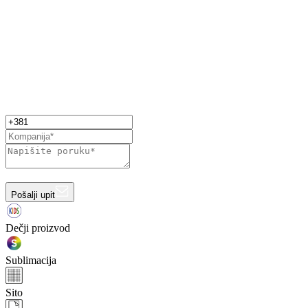
Pošalji upit
Dečji proizvod
Sublimacija
Sito