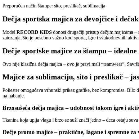
Preporučen način štampe:
sito, preslikač, sublimacija
Dečja sportska majica za devojčice i dečak
Model
RECORD KIDS
donosi drugačiji pristup dečjim majicama – 
zatezanja, što je posebno važno kod sporta, igre i svakodnevnih aktivn
Dečje sportske majice za štampu – idealne
Ovo nije klasična dečja majica – ovo je pravi mali “teamwear”. Savrše
Majice za sublimaciju, sito i preslikač – ja
Poliester omogućava vrhunski prikaz grafike, bez kompromisa. Bilo da
na habanje.
Brzosušeća dečja majica – udobnost tokom igre i akti
Tkanina koja upija vlagu i brzo se suši znači jedno – deca ostaju suva 
Dečje promo majice – praktične, lagane i spremne za v