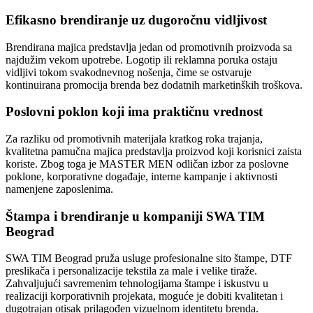
Efikasno brendiranje uz dugoročnu vidljivost
Brendirana majica predstavlja jedan od promotivnih proizvoda sa
najdužim vekom upotrebe. Logotip ili reklamna poruka ostaju
vidljivi tokom svakodnevnog nošenja, čime se ostvaruje
kontinuirana promocija brenda bez dodatnih marketinških troškova.
Poslovni poklon koji ima praktičnu vrednost
Za razliku od promotivnih materijala kratkog roka trajanja,
kvalitetna pamučna majica predstavlja proizvod koji korisnici zaista
koriste. Zbog toga je MASTER MEN odličan izbor za poslovne
poklone, korporativne događaje, interne kampanje i aktivnosti
namenjene zaposlenima.
Štampa i brendiranje u kompaniji SWA TIM
Beograd
SWA TIM Beograd pruža usluge profesionalne sito štampe, DTF
preslikača i personalizacije tekstila za male i velike tiraže.
Zahvaljujući savremenim tehnologijama štampe i iskustvu u
realizaciji korporativnih projekata, moguće je dobiti kvalitetan i
dugotrajan otisak prilagođen vizuelnom identitetu brenda.