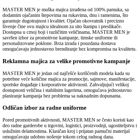
MASTER MEN je muška majica izrađena od 100% pamuka, sa
dodatnim ojačanim štepovima na rukavima, dnu i ramenima, što
garantuje dugotrajnost i kvalitet. Ojačan okovratnik i precizno
šivenje čine ovu majicu idealnom za sito štampu i preslikače.
Dostupna u crnoj boji i različitim veličinama, MASTER MEN je
savršen izbor za promotivne kampanje, timske uniforme ili
personalizovane poklone. Brza izrada i pouzdana dostava
omogućavaju jednostavno brendiranje bez kompromisa na kvalitetu.
Reklamna majica za velike promotivne kampanje
MASTER MEN je jedan od najčešće korišćenih modela kada su
potrebne veće količine majica za promocije, sajmove, manifestacije,
sportske događaje i korporativne aktivnosti. Zahvaljujući velikoj
dostupnosti veličina i stabilnim lagerima, omogućava jednostavno
planiranje kampanja bez problema sa naknadnim dopunama.
Odličan izbor za radne uniforme
Pored promotivnih aktivnosti, MASTER MEN se često koristi kao
deo radne garderobe u trgovini, logistici, proizvodnji, ugostiteljstvu i
uslužnim delatnostima. Klasičan kroj i prijatan pamučni materijal
omogućavaju udobno nošenje tokom celog radnog dana.