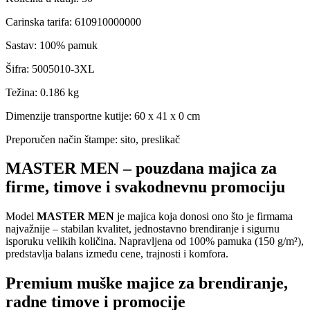
Carinska tarifa
:
610910000000
Sastav
:
100% pamuk
Šifra
:
5005010-3XL
Težina
:
0.186 kg
Dimenzije transportne kutije:
60 x 41 x 0 cm
Preporučen način štampe:
sito, preslikač
MASTER MEN – pouzdana majica za
firme, timove i svakodnevnu promociju
Model
MASTER MEN
je majica koja donosi ono što je firmama
najvažnije – stabilan kvalitet, jednostavno brendiranje i sigurnu
isporuku velikih količina. Napravljena od 100% pamuka (150 g/m²),
predstavlja balans između cene, trajnosti i komfora.
Premium muške majice za brendiranje,
radne timove i promocije