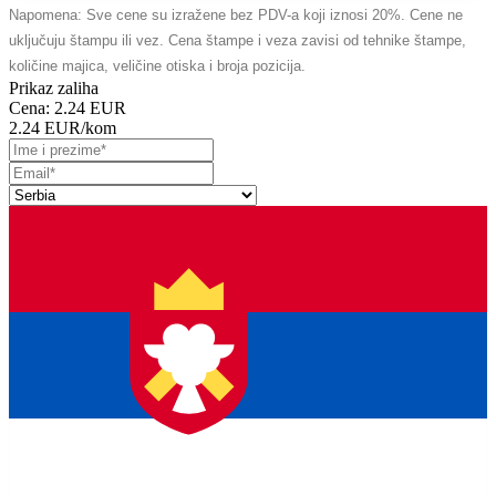
Napomena: Sve cene su izražene bez PDV-a koji iznosi 20%. Cene ne
uključuju štampu ili vez. Cena štampe i veza zavisi od tehnike štampe,
količine majica, veličine otiska i broja pozicija.
Prikaz zaliha
Cena:
2.24 EUR
2.24 EUR
/kom