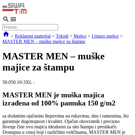
>
Reklamni materijal
>
Tekstil
>
Majice
>
Unisex majice
>
MASTER MEN – muške majice za štampu
MASTER MEN – muške
majice za štampu
50.050.10-3XL
-
MASTER MEN je muška majica
izrađena od 100% pamuka 150 g/m2
sa dodatnim ojačanim štepovima na rukavima, dnu i ramenima, što
garantuje dugotrajnost i kvalitet. Ojačan okovratnik i precizno
šivenje čine ovu majicu idealnom za sito štampu i preslikače.
Dostupna u crnoj boji i različitim veličinama, MASTER MEN je