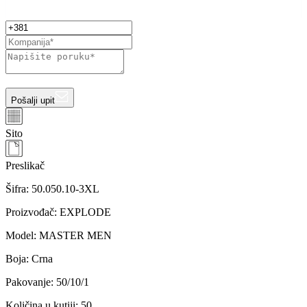
Pošalji upit
Sito
Preslikač
Šifra:
50.050.10-3XL
Proizvođač
:
EXPLODE
Model
:
MASTER MEN
Boja
:
Crna
Pakovanje
:
50/10/1
Količina u kutiji
:
50