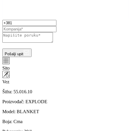
Pošalji upit
Sito
Vez
Šifra:
55.016.10
Proizvođač
:
EXPLODE
Model
:
BLANKET
Boja
:
Crna