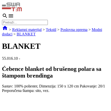
>
Reklamni materijal
>
Tekstil
>
Poslovna oprema
>
Modni
dodaci
>
BLANKET
BLANKET
55.016.10
-
Ćebence blanket od brušenog polara sa
štampom brendinga
Sastav: 100% poliester, Dimenzija: 150 x 120 cm Pakovanje: 20/1
Preporučena štampa: sito, vez.