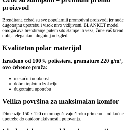
proizvod
Brendirana ćebad su sve popularniji promotivni proizvodi jer nude
dugotrajnu upotrebu i visok nivo vidljivosti. BLANKET model
omogućava brendiranje putem sito štampe ili veza, čime vaš brend
dobija elegantan i dugotrajan izgled.
Kvalitetan polar materijal
Izrađeno od 100% poliestera, gramature 220 g/m²,
ovo ćebence pruža:
mekoću i udobnost
dobru toplotnu izolaciju
dugotrajnu upotrebu
Velika površina za maksimalan komfor
Dimenzije 150 x 120 cm omogućavaju široku primenu – od kućne
upotrebe do outdoor aktivnosti i putovanja.