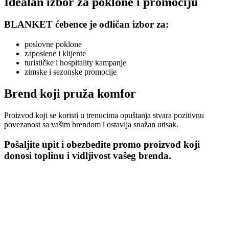
Idealan izbor za poklone i promociju
BLANKET ćebence je odličan izbor za:
poslovne poklone
zaposlene i klijente
turističke i hospitality kampanje
zimske i sezonske promocije
Brend koji pruža komfor
Proizvod koji se koristi u trenucima opuštanja stvara pozitivnu
povezanost sa vašim brendom i ostavlja snažan utisak.
Pošaljite upit i obezbedite promo proizvod koji
donosi toplinu i vidljivost vašeg brenda.