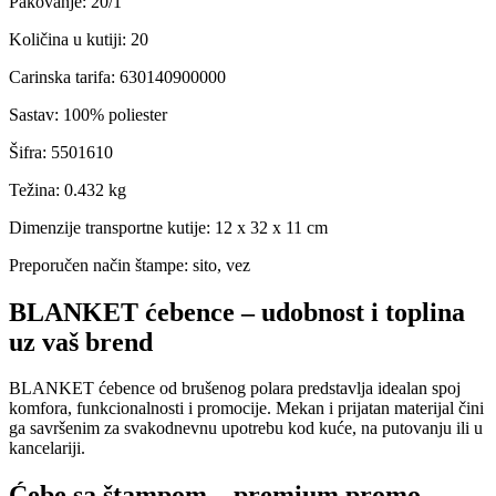
Pakovanje
:
20/1
Količina u kutiji
:
20
Carinska tarifa
:
630140900000
Sastav
:
100% poliester
Šifra
:
5501610
Težina
:
0.432 kg
Dimenzije transportne kutije:
12 x 32 x 11 cm
Preporučen način štampe:
sito, vez
BLANKET ćebence – udobnost i toplina
uz vaš brend
BLANKET ćebence od brušenog polara predstavlja idealan spoj
komfora, funkcionalnosti i promocije. Mekan i prijatan materijal čini
ga savršenim za svakodnevnu upotrebu kod kuće, na putovanju ili u
kancelariji.
Ćebe sa štampom – premium promo