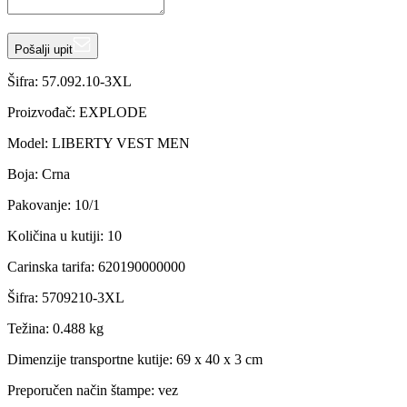
Pošalji upit
Šifra:
57.092.10-3XL
Proizvođač
:
EXPLODE
Model
:
LIBERTY VEST MEN
Boja
:
Crna
Pakovanje
:
10/1
Količina u kutiji
:
10
Carinska tarifa
:
620190000000
Šifra
:
5709210-3XL
Težina
:
0.488 kg
Dimenzije transportne kutije:
69 x 40 x 3 cm
Preporučen način štampe:
vez