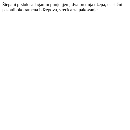
Štepani prsluk sa laganim punjenjem, dva prednja džepa, elastični
paspuli oko ramena i džepova, vrećica za pakovanje