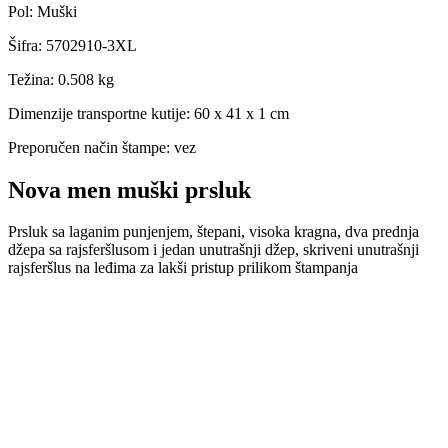
Pol
:
Muški
Šifra
:
5702910-3XL
Težina
:
0.508 kg
Dimenzije transportne kutije:
60 x 41 x 1 cm
Preporučen način štampe:
vez
Nova men muški prsluk
Prsluk sa laganim punjenjem, štepani, visoka kragna, dva prednja
džepa sa rajsferšlusom i jedan unutrašnji džep, skriveni unutrašnji
rajsferšlus na leđima za lakši pristup prilikom štampanja