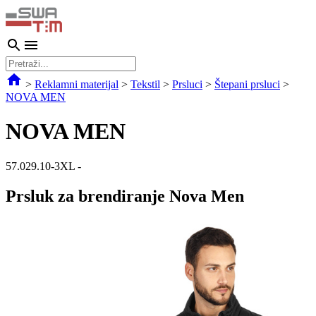
>
Reklamni materijal
>
Tekstil
>
Prsluci
>
Štepani prsluci
>
NOVA MEN
NOVA MEN
57.029.10-3XL
-
Prsluk za brendiranje Nova Men