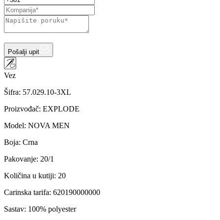
Pošalji upit
Vez
Šifra:
57.029.10-3XL
Proizvođač
:
EXPLODE
Model
:
NOVA MEN
Boja
:
Crna
Pakovanje
:
20/1
Količina u kutiji
:
20
Carinska tarifa
:
620190000000
Sastav
:
100% polyester