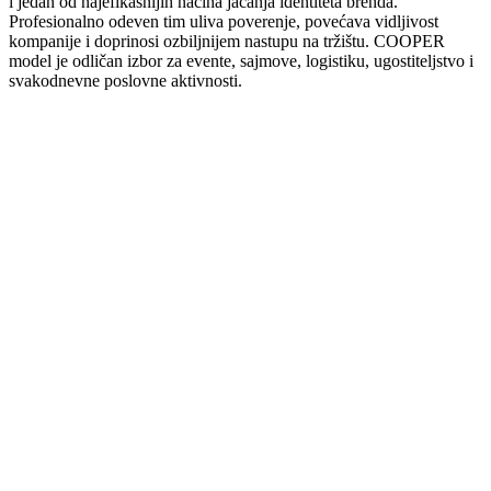
i jedan od najefikasnijih načina jačanja identiteta brenda.
Profesionalno odeven tim uliva poverenje, povećava vidljivost
kompanije i doprinosi ozbiljnijem nastupu na tržištu. COOPER
model je odličan izbor za evente, sajmove, logistiku, ugostiteljstvo i
svakodnevne poslovne aktivnosti.