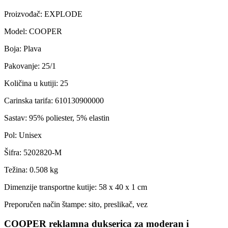
Proizvođač
:
EXPLODE
Model
:
COOPER
Boja
:
Plava
Pakovanje
:
25/1
Količina u kutiji
:
25
Carinska tarifa
:
610130900000
Sastav
:
95% poliester, 5% elastin
Pol
:
Unisex
Šifra
:
5202820-M
Težina
:
0.508 kg
Dimenzije transportne kutije:
58 x 40 x 1 cm
Preporučen način štampe:
sito, preslikač, vez
COOPER reklamna dukserica za moderan i