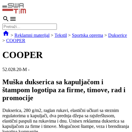
>
Reklamni materijal
>
Tekstil
>
Sportska oprema
>
Dukserice
>
COOPER
COOPER
52.028.20-M
-
Muška dukserica sa kapuljačom i
štampom logotipa za firme, timove, rad i
promocije
Dukserica, 280 g/m2, raglan rukavi, elastični učkuri sa steznim
regulatorima u kapuljači, dva prednja džepa sa rajsferšlusom,
elastični paspuli na rukavima i dnu. Unisex reklamna dukserica sa
kapuljačom za firme i timove. Mogućnost štampe, veza i brendiranja
logotipa kompanije.