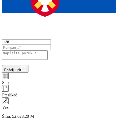
Pošalji upit
Sito
Preslikač
Vez
Šifra:
52.028.20-M