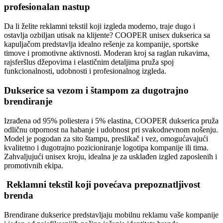
profesionalan nastup
Da li želite reklamni tekstil koji izgleda moderno, traje dugo i
ostavlja ozbiljan utisak na klijente? COOPER unisex dukserica sa
kapuljačom predstavlja idealno rešenje za kompanije, sportske
timove i promotivne aktivnosti. Moderan kroj sa raglan rukavima,
rajsferšlus džepovima i elastičnim detaljima pruža spoj
funkcionalnosti, udobnosti i profesionalnog izgleda.
Dukserice sa vezom i štampom za dugotrajno
brendiranje
Izrađena od 95% poliestera i 5% elastina, COOPER dukserica pruža
odličnu otpornost na habanje i udobnost pri svakodnevnom nošenju.
Model je pogodan za sito štampu, preslikač i vez, omogućavajući
kvalitetno i dugotrajno pozicioniranje logotipa kompanije ili tima.
Zahvaljujući unisex kroju, idealna je za usklađen izgled zaposlenih i
promotivnih ekipa.
Reklamni tekstil koji povećava prepoznatljivost
brenda
Brendirane dukserice predstavljaju mobilnu reklamu vaše kompanije