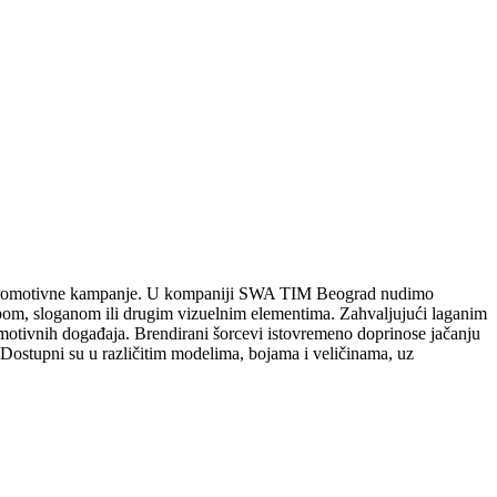
ja i promotivne kampanje. U kompaniji SWA TIM Beograd nudimo
ipom, sloganom ili drugim vizuelnim elementima. Zahvaljujući laganim
omotivnih događaja. Brendirani šorcevi istovremeno doprinose jačanju
e. Dostupni su u različitim modelima, bojama i veličinama, uz