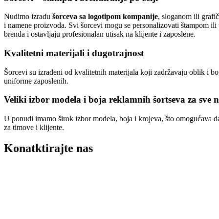
Nudimo izradu
šorceva sa logotipom kompanije
, sloganom ili graf
i namene proizvoda. Svi šorcevi mogu se personalizovati štampom ili
brenda i ostavljaju profesionalan utisak na klijente i zaposlene.
Kvalitetni materijali i dugotrajnost
Šorcevi su izrađeni od kvalitetnih materijala koji zadržavaju oblik i b
uniforme zaposlenih.
Veliki izbor modela i boja reklamnih šortseva za sve
U ponudi imamo širok izbor modela, boja i krojeva, što omogućava da 
za timove i klijente.
Konatktirajte nas