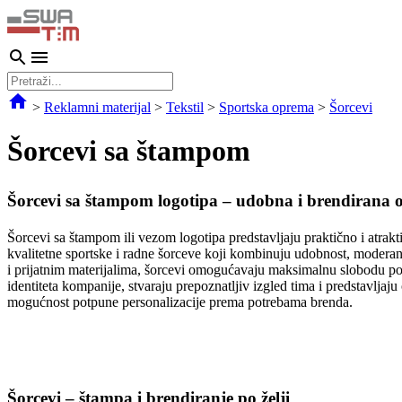
>
Reklamni materijal
>
Tekstil
>
Sportska oprema
>
Šorcevi
Šorcevi sa štampom
Šorcevi sa štampom logotipa – udobna i brendirana o
Šorcevi sa štampom ili vezom logotipa predstavljaju praktično i at
kvalitetne sportske i radne šorceve koji kombinuju udobnost, modera
i prijatnim materijalima, šorcevi omogućavaju maksimalnu slobodu pok
identiteta kompanije, stvaraju prepoznatljiv izgled tima i predstavlja
mogućnost potpune personalizacije prema potrebama brenda.
Šorcevi – štampa i brendiranje po želji