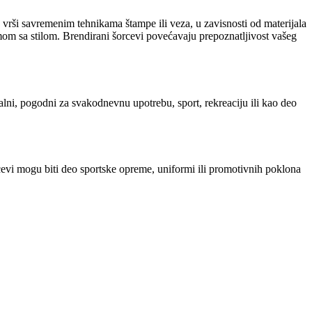
 vrši savremenim tehnikama štampe ili veza, u zavisnosti od materijala
om sa stilom. Brendirani šorcevi povećavaju prepoznatljivost vašeg
onalni, pogodni za svakodnevnu upotrebu, sport, rekreaciju ili kao deo
cevi mogu biti deo sportske opreme, uniformi ili promotivnih poklona