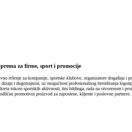
prema za firme, sport i promocije
raktivno rešenje za kompanije, sportske klubove, organizatore događa
n dizajn i dugotrajnost, uz mogućnost profesionalnog brendiranja logot
reta tokom sportskih aktivnosti, tim bildinga, rada na otvorenom i pr
ju odličan promotivni proizvod za zaposlene, klijente i poslovne partner