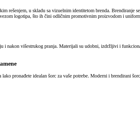
ičkim rešenjem, u skladu sa vizuelnim identitetom brenda. Brendiranje se
 vezom logotipa, što ih čini odličnim promotivnim proizvodom i uniform
oju i nakon višestrukog pranja. Materijali su udobni, izdržljivi i funkci
 namene
lako pronađete idealan šorc za vaše potrebe. Moderni i brendirani šor