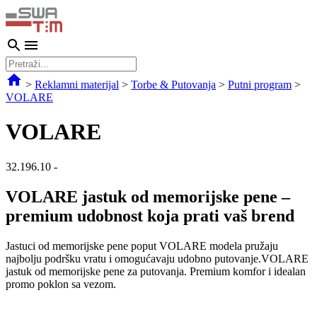
>
Reklamni materijal
>
Torbe & Putovanja
>
Putni program
>
VOLARE
VOLARE
32.196.10
-
VOLARE jastuk od memorijske pene –
premium udobnost koja prati vaš brend
Jastuci od memorijske pene poput VOLARE modela pružaju
najbolju podršku vratu i omogućavaju udobno putovanje.VOLARE
jastuk od memorijske pene za putovanja. Premium komfor i idealan
promo poklon sa vezom.