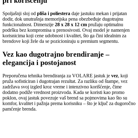
pri korišćenju
Spoljašnji sloj od
pliša i poliestera
daje jastuku mekan i prijatan
dodir, dok unutrašnja memorijska pena obezbeđuje dugotrajnu
funkcionalnost. Dimenzije
28 x 28 x 12 cm
pružaju optimalnu
podršku bez kompromisa u prenosivosti. Ovaj model je namenjen
korisnicima koji cene udobnost i kvalitet, što ga čini idealnim za
brendove koji žele da se pozicioniraju u premium segmentu.
Vez kao dugotrajno brendiranje –
elegancija i postojanost
Preporučena tehnika brendiranja za VOLARE jastuk je
vez
, koji
pruža sofisticiran i dugotrajan rezultat. Za razliku od štampe, vez
zadržava svoj izgled kroz vreme i intenzivno korišćenje, čime
dodatno podiže vrednost proizvoda. Kada se koristi kao promo
poklon, ovaj jastuk povezuje vaš brend sa pojmovima kao što su
komfor, kvalitet i pažnja prema korisniku – što je ključ za dugoročno
pamćenje brenda.