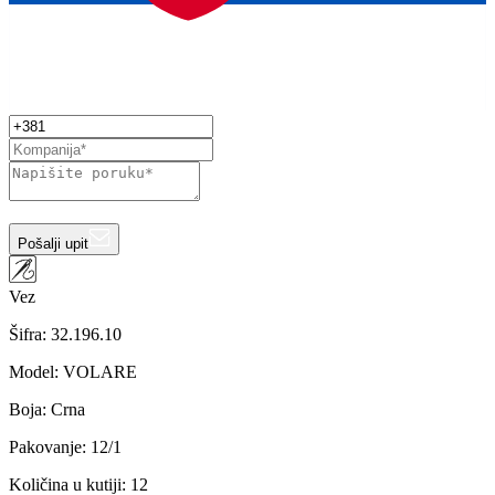
Pošalji upit
Vez
Šifra:
32.196.10
Model
:
VOLARE
Boja
:
Crna
Pakovanje
:
12/1
Količina u kutiji
:
12