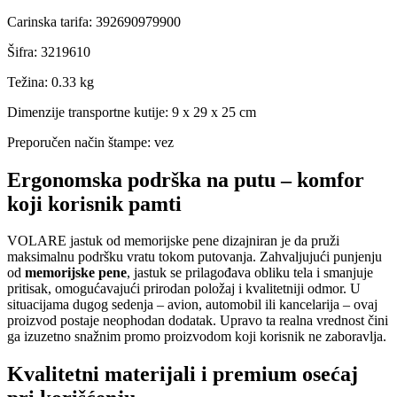
Carinska tarifa
:
392690979900
Šifra
:
3219610
Težina
:
0.33 kg
Dimenzije transportne kutije:
9 x 29 x 25 cm
Preporučen način štampe:
vez
Ergonomska podrška na putu – komfor
koji korisnik pamti
VOLARE jastuk od memorijske pene dizajniran je da pruži
maksimalnu podršku vratu tokom putovanja. Zahvaljujući punjenju
od
memorijske pene
, jastuk se prilagođava obliku tela i smanjuje
pritisak, omogućavajući prirodan položaj i kvalitetniji odmor. U
situacijama dugog sedenja – avion, automobil ili kancelarija – ovaj
proizvod postaje neophodan dodatak. Upravo ta realna vrednost čini
ga izuzetno snažnim promo proizvodom koji korisnik ne zaboravlja.
Kvalitetni materijali i premium osećaj