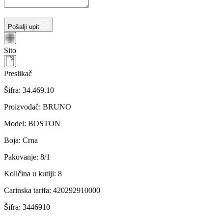
Pošalji upit
Sito
Preslikač
Šifra:
34.469.10
Proizvođač
:
BRUNO
Model
:
BOSTON
Boja
:
Crna
Pakovanje
:
8/1
Količina u kutiji
:
8
Carinska tarifa
:
420292910000
Šifra
:
3446910