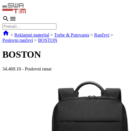
>
Reklamni materijal
>
Torbe & Putovanja
>
Rančevi
>
Poslovni rančevi
>
BOSTON
BOSTON
34.469.10
-
Poslovni ranac