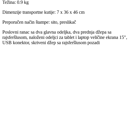
Težina
:
0.9 kg
Dimenzije transportne kutije:
7 x 36 x 46 cm
Preporučen način štampe:
sito, preslikač
Poslovni ranac sa dva glavna odeljka, dva prednja džepa sa
rajsferšlusom, naloženi odeljci za tablet i laptop veličine ekrana 15",
USB konektor, skriveni džep sa rajsferšlusom pozadi