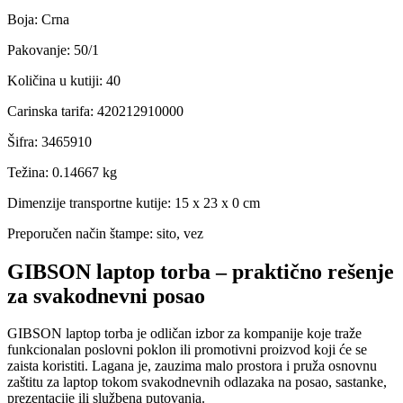
Boja
:
Crna
Pakovanje
:
50/1
Količina u kutiji
:
40
Carinska tarifa
:
420212910000
Šifra
:
3465910
Težina
:
0.14667 kg
Dimenzije transportne kutije:
15 x 23 x 0 cm
Preporučen način štampe:
sito, vez
GIBSON laptop torba – praktično rešenje
za svakodnevni posao
GIBSON laptop torba je odličan izbor za kompanije koje traže
funkcionalan poslovni poklon ili promotivni proizvod koji će se
zaista koristiti. Lagana je, zauzima malo prostora i pruža osnovnu
zaštitu za laptop tokom svakodnevnih odlazaka na posao, sastanke,
prezentacije ili službena putovanja.