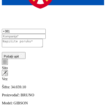
Pošalji upit
Sito
Vez
Šifra:
34.659.10
Proizvođač
:
BRUNO
Model
:
GIBSON