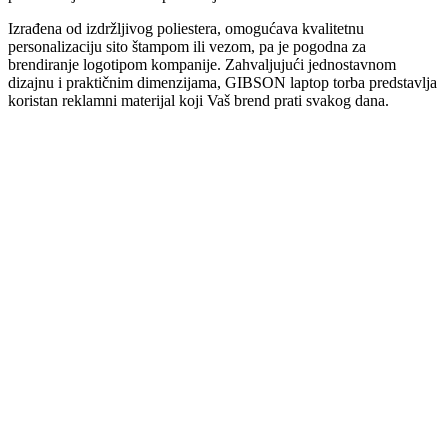
Izrađena od izdržljivog poliestera, omogućava kvalitetnu
personalizaciju sito štampom ili vezom, pa je pogodna za
brendiranje logotipom kompanije. Zahvaljujući jednostavnom
dizajnu i praktičnim dimenzijama, GIBSON laptop torba predstavlja
koristan reklamni materijal koji Vaš brend prati svakog dana.