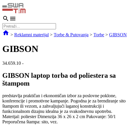
>
Reklamni materijal
>
Torbe & Putovanja
>
Torbe
>
GIBSON
GIBSON
34.659.10
-
GIBSON laptop torba od poliestera sa
štampom
predstavlja praktičan i ekonomičan izbor za poslovne poklone,
konferencije i promotivne kampanje. Pogodna je za brendiranje sito
štampom ili vezom, a zahvaljujući laganoj konstrukciji i
funkcionalnom dizajnu idealna je za svakodnevnu upotrebu.
Materijal: poliester Dimenzija 36 x 26 x 2 cm Pakovanje: 50/1
Preporučena štampa: sito, vez.