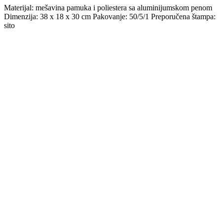
Materijal: mešavina pamuka i poliestera sa aluminijumskom penom
Dimenzija: 38 x 18 x 30 cm Pakovanje: 50/5/1 Preporučena štampa:
sito