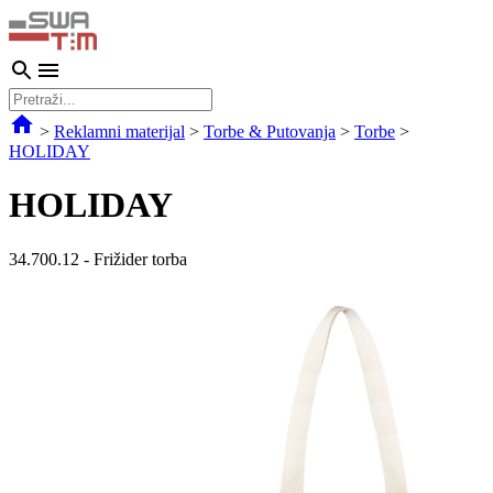
>
Reklamni materijal
>
Torbe & Putovanja
>
Torbe
>
HOLIDAY
HOLIDAY
34.700.12
-
Frižider torba