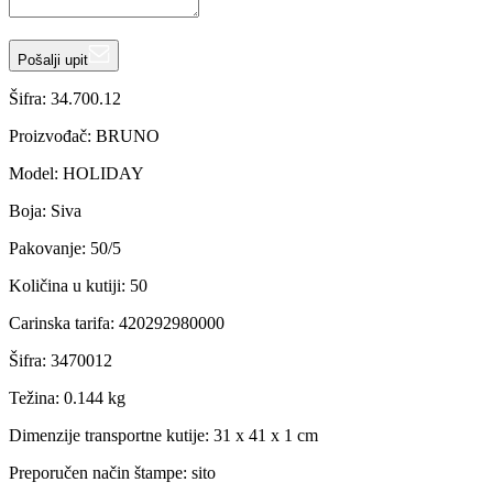
Pošalji upit
Šifra:
34.700.12
Proizvođač
:
BRUNO
Model
:
HOLIDAY
Boja
:
Siva
Pakovanje
:
50/5
Količina u kutiji
:
50
Carinska tarifa
:
420292980000
Šifra
:
3470012
Težina
:
0.144 kg
Dimenzije transportne kutije:
31 x 41 x 1 cm
Preporučen način štampe:
sito