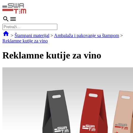
>
Štampani materijal
>
Ambalaža i pakovanje sa štampom
>
Reklamne kutije za vino
Reklamne kutije za vino