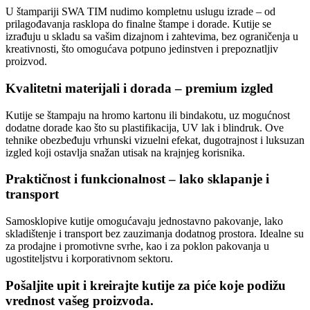
U štampariji SWA TIM nudimo kompletnu uslugu izrade – od
prilagođavanja rasklopa do finalne štampe i dorade. Kutije se
izrađuju u skladu sa vašim dizajnom i zahtevima, bez ograničenja u
kreativnosti, što omogućava potpuno jedinstven i prepoznatljiv
proizvod.
Kvalitetni materijali i dorada – premium izgled
Kutije se štampaju na hromo kartonu ili bindakotu, uz mogućnost
dodatne dorade kao što su plastifikacija, UV lak i blindruk. Ove
tehnike obezbeđuju vrhunski vizuelni efekat, dugotrajnost i luksuzan
izgled koji ostavlja snažan utisak na krajnjeg korisnika.
Praktičnost i funkcionalnost – lako sklapanje i
transport
Samosklopive kutije omogućavaju jednostavno pakovanje, lako
skladištenje i transport bez zauzimanja dodatnog prostora. Idealne su
za prodajne i promotivne svrhe, kao i za poklon pakovanja u
ugostiteljstvu i korporativnom sektoru.
Pošaljite upit i kreirajte kutije za piće koje podižu
vrednost vašeg proizvoda.