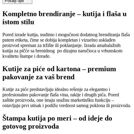
Pošalji upit
Kompletno brendiranje – kutija i flaša u
istom stilu
Pored izrade kutija, nudimo i mogućnost dodatnog brendiranja flaša
putem etiketa, čime se dobija kompletan i vizuelno usklađen
proizvod spreman za tržište ili poklanjanje. Izrada amabalažnih
kutija za pičće sa brenidnog po dizajnu naručioca u vrhunskom
kvalitetu štampe i dorade.
Kutije za piće od kartona – premium
pakovanje za vaš brend
Kutije za piće predstavljaju idealno rešenje za elegantno i
profesionalno pakovanje flaša vina, rakije i drugih pića. Pored
zaštite proizvoda, one imaju snažnu marketinšku funkciju –
ostavljaju prvi utisak i podižu vrednost samog poklona ili proizvoda.
Štampa kutija po meri – od ideje do
gotovog proizvoda