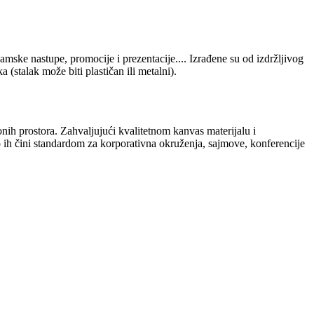
amske nastupe, promocije i prezentacije.... Izrađene su od izdržljivog
 (stalak može biti plastičan ili metalni).
ionih prostora. Zahvaljujući kvalitetnom kanvas materijalu i
 ih čini standardom za korporativna okruženja, sajmove, konferencije