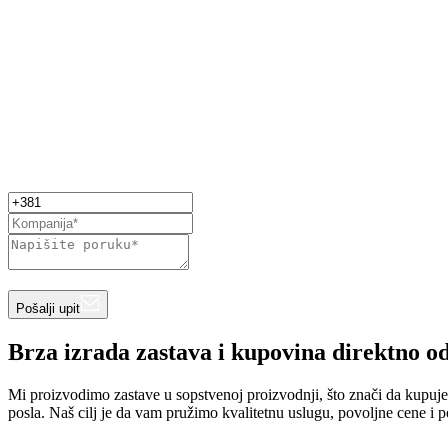
Pošalji upit
Brza izrada zastava i kupovina direktno o
Mi proizvodimo zastave u sopstvenoj proizvodnji, što znači da kupuj
posla. Naš cilj je da vam pružimo kvalitetnu uslugu, povoljne cene i 