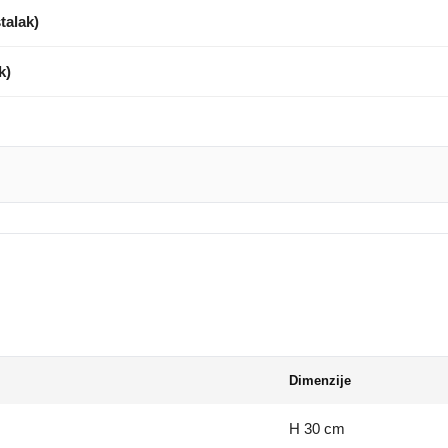
talak)
k)
Dimenzije
H 30 cm