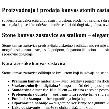
Proizvodnaja i prodaja kanvas stonih zast
su idealne za dekoraciju unutrašnjeg prostora, prodajnog salona, sala 
materijala koji se lako održava i može se koristiti dugi niz godina, u za
Stone kanvas zastavice sa stalkom – elegan
Stone kanvas zastavice predstavljaju diskretno i sofisticirano rešenje 
mogućnosti personalizacije sa logotipom, sloganom ili nacionalnim si
i poslovne događaje.
Karakteristike kanvas zastavica
Stone kanvas zastavice odlikuju se kvalitetom koji ih izdvaja od standar
Premium kanvas materijal
— gust, izdržljiv i prijatan na dodi
Visokorezolucijska digitalna štampa
— oštri detalji, postojan
Standardna dimenzija 10 × 20 cm
— idealna za stolne posta
Profesionalna dorada
— opšivanje ivica i postavljanje šnurev
Pun kolor štampa
— bez ograničenja broja boja
Otpornost na habanje
— dugotrajno korišćenje bez gubitka kv
Lako održavanje
— može se obrisati vlažnom krpom