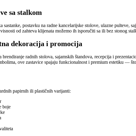
ave sa stalkom
za sastanke, postavku na radne kancelarijske stolove, ulazne pulteve, saj
visnosti od zahteva klijenata možemo ih isporučiti sa ili bez stonog stalka
tna dekoracija i promocija
za brendiranje radnih stolova, sajamskih štandova, recepcija i prezentac
mbolima, ove zastavice spajaju funkcionalnost i premium estetiku — što
dnih papirnih ili plastičnih varijanti:
r
e boje
vke
a
aliteta