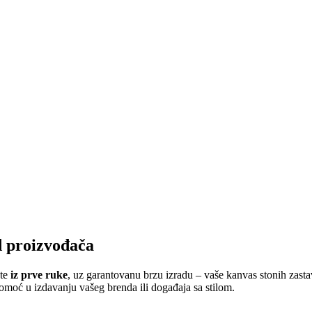
d proizvođača
ete
iz prve ruke
, uz garantovanu brzu izradu – vaše kanvas stonih zas
pomoć u izdavanju vašeg brenda ili događaja sa stilom.