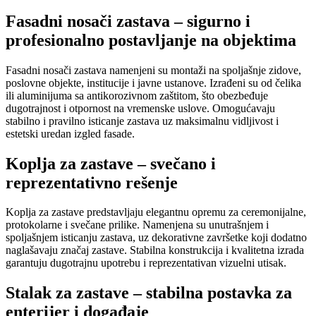
Fasadni nosači zastava – sigurno i
profesionalno postavljanje na objektima
Fasadni nosači zastava namenjeni su montaži na spoljašnje zidove,
poslovne objekte, institucije i javne ustanove. Izrađeni su od čelika
ili aluminijuma sa antikorozivnom zaštitom, što obezbeđuje
dugotrajnost i otpornost na vremenske uslove. Omogućavaju
stabilno i pravilno isticanje zastava uz maksimalnu vidljivost i
estetski uredan izgled fasade.
Koplja za zastave – svečano i
reprezentativno rešenje
Koplja za zastave predstavljaju elegantnu opremu za ceremonijalne,
protokolarne i svečane prilike. Namenjena su unutrašnjem i
spoljašnjem isticanju zastava, uz dekorativne završetke koji dodatno
naglašavaju značaj zastave. Stabilna konstrukcija i kvalitetna izrada
garantuju dugotrajnu upotrebu i reprezentativan vizuelni utisak.
Stalak za zastave – stabilna postavka za
enterijer i događaje