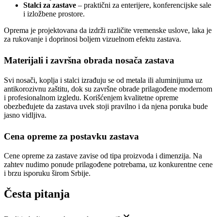
Stalci za zastave
– praktični za enterijere, konferencijske sale
i izložbene prostore.
Oprema je projektovana da izdrži različite vremenske uslove, laka je
za rukovanje i doprinosi boljem vizuelnom efektu zastava.
Materijali i završna obrada nosača zastava
Svi nosači, koplja i stalci izrađuju se od metala ili aluminijuma uz
antikorozivnu zaštitu, dok su završne obrade prilagođene modernom
i profesionalnom izgledu. Korišćenjem kvalitetne opreme
obezbeđujete da zastava uvek stoji pravilno i da njena poruka bude
jasno vidljiva.
Cena opreme za postavku zastava
Cene opreme za zastave zavise od tipa proizvoda i dimenzija. Na
zahtev nudimo ponude prilagođene potrebama, uz konkurentne cene
i brzu isporuku širom Srbije.
Česta pitanja