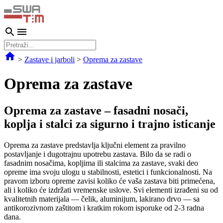
>
Zastave i jarboli
>
Oprema za zastave
Oprema za zastave
Oprema za zastave – fasadni nosači,
koplja i stalci za sigurno i trajno isticanje
Oprema za zastave predstavlja ključni element za pravilno
postavljanje i dugotrajnu upotrebu zastava. Bilo da se radi o
fasadnim nosačima, kopljima ili stalcima za zastave, svaki deo
opreme ima svoju ulogu u stabilnosti, estetici i funkcionalnosti. Na
pravom izboru opreme zavisi koliko će vaša zastava biti primećena,
ali i koliko će izdržati vremenske uslove. Svi elementi izrađeni su od
kvalitetnih materijala — čelik, aluminijum, lakirano drvo — sa
antikorozivnom zaštitom i kratkim rokom isporuke od 2-3 radna
dana.