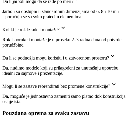
Da li jarboli mogu da se rade po meri?
Jarboli su dostupni u standardnim dimenzijama od 6, 8 i 10 m i
isporučuju se sa svim pratećim elementima.
Koliki je rok izrade i montaže?
Rok isporuke i montaže je u proseku 2–3 radna dana od potvrde
porudžbine.
Da li se podnožja mogu koristiti i u zatvorenom prostoru?
Da, nudimo modele koji su prilagođeni za unutrašnju upotrebu,
idealni za sajmove i prezentacije.
Mogu li se zastave rebrendirati bez promene konstrukcije?
Da, moguće je jednostavno zameniti samo platno dok konstrukcija
ostaje ista.
Pouzdana oprema za svaku zastavu