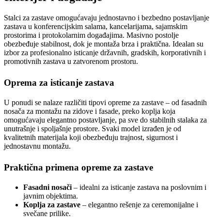
Stalci za zastave omogućavaju jednostavno i bezbedno postavljanje
zastava u konferencijskim salama, kancelarijama, sajamskim
prostorima i protokolarnim događajima. Masivno postolje
obezbeđuje stabilnost, dok je montaža brza i praktična. Idealan su
izbor za profesionalno isticanje državnih, gradskih, korporativnih i
promotivnih zastava u zatvorenom prostoru.
Oprema za isticanje zastava
U ponudi se nalaze različiti tipovi opreme za zastave – od fasadnih
nosača za montažu na zidove i fasade, preko koplja koja
omogućavaju elegantno postavljanje, pa sve do stabilnih stalaka za
unutrašnje i spoljašnje prostore. Svaki model izrađen je od
kvalitetnih materijala koji obezbeđuju trajnost, sigurnost i
jednostavnu montažu.
Praktična primena opreme za zastave
Fasadni nosači
– idealni za isticanje zastava na poslovnim i
javnim objektima.
Koplja za zastave
– elegantno rešenje za ceremonijalne i
svečane prilike.