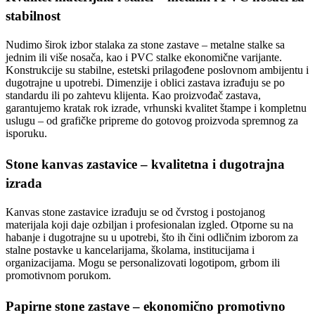
stabilnost
Nudimo širok izbor stalaka za stone zastave – metalne stalke sa
jednim ili više nosača, kao i PVC stalke ekonomične varijante.
Konstrukcije su stabilne, estetski prilagođene poslovnom ambijentu i
dugotrajne u upotrebi. Dimenzije i oblici zastava izrađuju se po
standardu ili po zahtevu klijenta. Kao proizvođač zastava,
garantujemo kratak rok izrade, vrhunski kvalitet štampe i kompletnu
uslugu – od grafičke pripreme do gotovog proizvoda spremnog za
isporuku.
Stone kanvas zastavice – kvalitetna i dugotrajna
izrada
Kanvas stone zastavice izrađuju se od čvrstog i postojanog
materijala koji daje ozbiljan i profesionalan izgled. Otporne su na
habanje i dugotrajne su u upotrebi, što ih čini odličnim izborom za
stalne postavke u kancelarijama, školama, institucijama i
organizacijama. Mogu se personalizovati logotipom, grbom ili
promotivnom porukom.
Papirne stone zastave – ekonomično promotivno