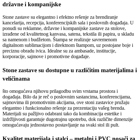
državne i kompanijske
Stone zastave su elegantno i efektno rešenje za brendiranje
kancelarija, recepcija, konferencijskih sala i poslovnih događaja. U
ponudi su reklamne, državne i kompanijske zastave za stolove,
izrađene od kvalitetnog kanvasa, satena, tekstila ili papira, u skladu
sa namenom i budžetom. Štampa se realizuje savremenom
digitalnom sublimacijom i direktnom štampom, uz postojane boje i
preciznu obradu ivica. Idealne su za ambasade, institucije,
korporacije, sajmove i promotivne događaje.
Stone zastave su dostupne u različitim materijalima i
veličinama
što omogućava njihovu prilagodbu svim vrstama prostora i
događaja. Bilo da je reč o poslovnim sastancima, konferencijama,
sajmovima ili promotivnim akcijama, ove stoni zastavice pružaju
elegantno i funkcionalno rešenje za prezentaciju vašeg brenda.
Materijali su pažljivo odabrani tako da kombinacija estetike i
izdržljivosti garantuje dugotrajnu upotrebu, dok različite dimenzije
omogućavaju jednostavno postavljanje na svaki stol ili pult.
Kvalitet materijala i stalci – metalni i PVC nosači za