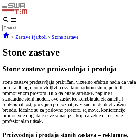
>
Zastave i jarboli
>
Stone zastave
Stone zastave
Stone zastave proizvodnja i prodaja
stone zastave predstavljaju praktičani vizuelno efektan način da vaša
poruka ili logo budu vidljivi na svakom radnom stolu, pultu ili
promotivnom prostoru. Bilo da birate satenske, papirne ili
standardne stoni modeli, ove zastavice kombinuju eleganciju i
funkcionalnost, pružajući prepoznatljiv vizuelni identitet vašem
brendu. Idealne su za poslovne prostore, sajmove, konferencije,
promotivne događaje i sve situacije u kojima želite da ostavite
profesionalan utisak.
Proizvodnja i prodaja stonih zastava – reklamne,