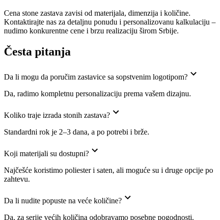
Cena stone zastava zavisi od materijala, dimenzija i količine.
Kontaktirajte nas za detaljnu ponudu i personalizovanu kalkulaciju –
nudimo konkurentne cene i brzu realizaciju širom Srbije.
Česta pitanja
Da li mogu da poručim zastavice sa sopstvenim logotipom?
Da, radimo kompletnu personalizaciju prema vašem dizajnu.
Koliko traje izrada stonih zastava?
Standardni rok je 2–3 dana, a po potrebi i brže.
Koji materijali su dostupni?
Najčešće koristimo poliester i saten, ali moguće su i druge opcije po
zahtevu.
Da li nudite popuste na veće količine?
Da, za serije većih količina odobravamo posebne pogodnosti.