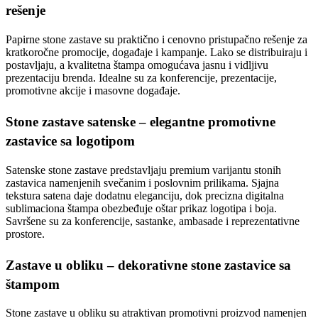
rešenje
Papirne stone zastave su praktično i cenovno pristupačno rešenje za
kratkoročne promocije, događaje i kampanje. Lako se distribuiraju i
postavljaju, a kvalitetna štampa omogućava jasnu i vidljivu
prezentaciju brenda. Idealne su za konferencije, prezentacije,
promotivne akcije i masovne događaje.
Stone zastave satenske – elegantne promotivne
zastavice sa logotipom
Satenske stone zastave predstavljaju premium varijantu stonih
zastavica namenjenih svečanim i poslovnim prilikama. Sjajna
tekstura satena daje dodatnu eleganciju, dok precizna digitalna
sublimaciona štampa obezbeđuje oštar prikaz logotipa i boja.
Savršene su za konferencije, sastanke, ambasade i reprezentativne
prostore.
Zastave u obliku – dekorativne stone zastavice sa
štampom
Stone zastave u obliku su atraktivan promotivni proizvod namenjen