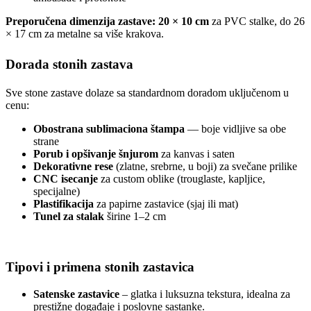
Preporučena dimenzija zastave: 20 × 10 cm
za PVC stalke, do 26
× 17 cm za metalne sa više krakova.
Dorada stonih zastava
Sve stone zastave dolaze sa standardnom doradom uključenom u
cenu:
Obostrana sublimaciona štampa
— boje vidljive sa obe
strane
Porub i opšivanje šnjurom
za kanvas i saten
Dekorativne rese
(zlatne, srebrne, u boji) za svečane prilike
CNC isecanje
za custom oblike (trouglaste, kapljice,
specijalne)
Plastifikacija
za papirne zastavice (sjaj ili mat)
Tunel za stalak
širine 1–2 cm
Tipovi i primena stonih zastavica
Satenske zastavice
– glatka i luksuzna tekstura, idealna za
prestižne događaje i poslovne sastanke.