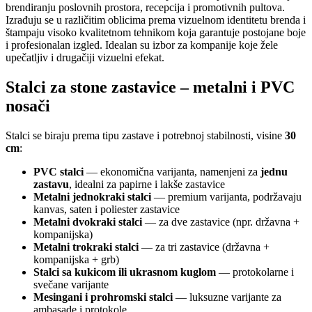
brendiranju poslovnih prostora, recepcija i promotivnih pultova.
Izrađuju se u različitim oblicima prema vizuelnom identitetu brenda i
štampaju visoko kvalitetnom tehnikom koja garantuje postojane boje
i profesionalan izgled. Idealan su izbor za kompanije koje žele
upečatljiv i drugačiji vizuelni efekat.
Stalci za stone zastavice – metalni i PVC
nosači
Stalci se biraju prema tipu zastave i potrebnoj stabilnosti, visine
30
cm
:
PVC stalci
— ekonomična varijanta, namenjeni za
jednu
zastavu
, idealni za papirne i lakše zastavice
Metalni jednokraki stalci
— premium varijanta, podržavaju
kanvas, saten i poliester zastavice
Metalni dvokraki stalci
— za dve zastavice (npr. državna +
kompanijska)
Metalni trokraki stalci
— za tri zastavice (državna +
kompanijska + grb)
Stalci sa kukicom ili ukrasnom kuglom
— protokolarne i
svečane varijante
Mesingani i prohromski stalci
— luksuzne varijante za
ambasade i protokole