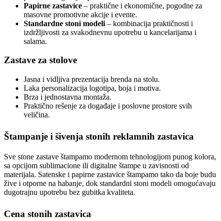
Papirne zastavice
– praktične i ekonomične, pogodne za
masovne promotivne akcije i evente.
Standardne stoni modeli
– kombinacija praktičnosti i
izdržljivosti za svakodnevnu upotrebu u kancelarijama i
salama.
Zastave za stolove
Jasna i vidljiva prezentacija brenda na stolu.
Laka personalizacija logotipa, boja i motiva.
Brza i jednostavna montaža.
Praktično rešenje za događaje i poslovne prostore svih
veličina.
Štampanje i šivenja stonih reklamnih zastavica
Sve stone zastave štampamo modernom tehnologijom punog kolora,
sa opcijom sublimacione ili digitalne štampe u zavisnosti od
materijala. Satenske i papirne zastavice štampamo tako da boje budu
žive i otporne na habanje, dok standardni stoni modeli omogućavaju
dugotrajnu upotrebu bez gubitka kvaliteta.
Cena stonih zastavica