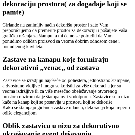
dekoraciju prostora( za događaje koji se
pamte)
Girlande na zanimljiv način dekorišu prostor i zato Vam
preporučujemo da premerite prostor za dekoraciju i pošaljete Vaša
grafička rešenja za štampu, a mi ćemo se potruditi da Vam
ponudimo odličan proizvod sa veoma dobrim odnosom cene i
ponudjenog kavliteta.
Zastave na kanapu koje formiraju
dekorativni ,,venac,, od zastava
Zastavice se izradjuju najčešće od poliestera, jednostrano štampane,
a dvostrano vidljive i mogu se koristiti za više dekoracija jer su
veoma izdržljive ili za više mesečno obeležavanje otvorenog
prostora obzirom da je štampa uv i vodotporna. Zastavice se u nizu
kače na kanap koji se postavlja u prostoru koji se dekoriše.
Kako se štampaju girlanda zastave u lancu, dekoracija koja treperi i
odiše elegancijom
Oblik zastavica u nizu za dekorativno
ukrašavanje event dešavanja