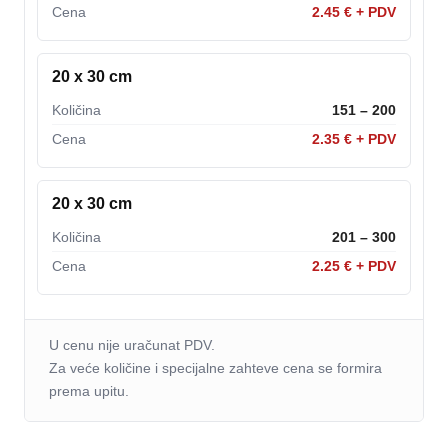
Cena
2.45 € + PDV
20 x 30 cm
Količina
151 – 200
Cena
2.35 € + PDV
20 x 30 cm
Količina
201 – 300
Cena
2.25 € + PDV
U cenu nije uračunat PDV.
Za veće količine i specijalne zahteve cena se formira
prema upitu.