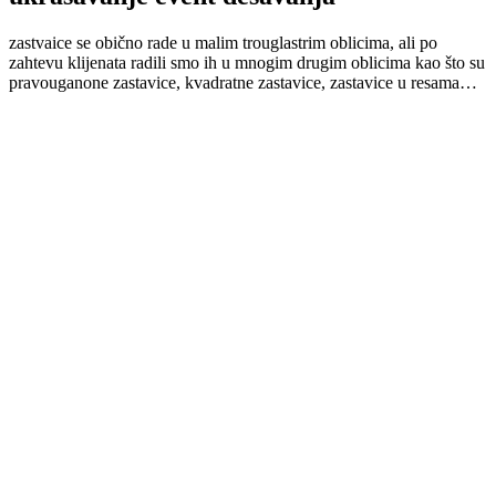
zastvaice se obično rade u malim trouglastrim oblicima, ali po
zahtevu klijenata radili smo ih u mnogim drugim oblicima kao što su
pravouganone zastavice, kvadratne zastavice, zastavice u resama…