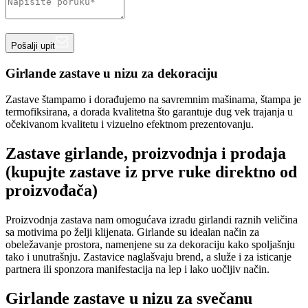
Pošalji upit
Girlande zastave u nizu za dekoraciju
Zastave štampamo i dorađujemo na savremnim mašinama, štampa je
termofiksirana, a dorada kvalitetna što garantuje dug vek trajanja u
očekivanom kvalitetu i vizuelno efektnom prezentovanju.
Zastave girlande, proizvodnja i prodaja
(kupujte zastave iz prve ruke direktno od
proizvođača)
Proizvodnja zastava nam omogućava izradu girlandi raznih veličina
sa motivima po želji klijenata. Girlande su idealan način za
obeležavanje prostora, namenjene su za dekoraciju kako spoljašnju
tako i unutrašnju. Zastavice naglašvaju brend, a služe i za isticanje
partnera ili sponzora manifestacija na lep i lako uočljiv način.
Girlande zastave u nizu za svečanu