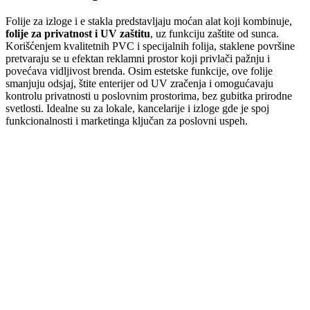
Folije za izloge i e stakla predstavljaju moćan alat koji kombinuje,
folije za privatnost i UV zaštitu
, uz funkciju zaštite od sunca.
Korišćenjem kvalitetnih PVC i specijalnih folija, staklene površine
pretvaraju se u efektan reklamni prostor koji privlači pažnju i
povećava vidljivost brenda. Osim estetske funkcije, ove folije
smanjuju odsjaj, štite enterijer od UV zračenja i omogućavaju
kontrolu privatnosti u poslovnim prostorima, bez gubitka prirodne
svetlosti. Idealne su za lokale, kancelarije i izloge gde je spoj
funkcionalnosti i marketinga ključan za poslovni uspeh.