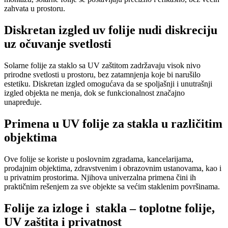
zahvata u prostoru.
Diskretan izgled uv folije nudi diskreciju
uz očuvanje svetlosti
Solarne folije za staklo sa UV zaštitom zadržavaju visok nivo
prirodne svetlosti u prostoru, bez zatamnjenja koje bi narušilo
estetiku. Diskretan izgled omogućava da se spoljašnji i unutrašnji
izgled objekta ne menja, dok se funkcionalnost značajno
unapređuje.
Primena u UV folije za stakla u različitim
objektima
Ove folije se koriste u poslovnim zgradama, kancelarijama,
prodajnim objektima, zdravstvenim i obrazovnim ustanovama, kao i
u privatnim prostorima. Njihova univerzalna primena čini ih
praktičnim rešenjem za sve objekte sa većim staklenim površinama.
Folije za izloge i stakla – toplotne folije,
UV zaštita i privatnost