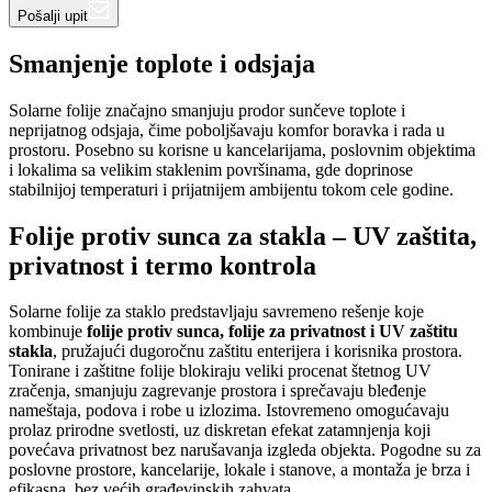
Pošalji upit
Smanjenje toplote i odsjaja
Solarne folije značajno smanjuju prodor sunčeve toplote i
neprijatnog odsjaja, čime poboljšavaju komfor boravka i rada u
prostoru. Posebno su korisne u kancelarijama, poslovnim objektima
i lokalima sa velikim staklenim površinama, gde doprinose
stabilnijoj temperaturi i prijatnijem ambijentu tokom cele godine.
Folije protiv sunca za stakla – UV zaštita,
privatnost i termo kontrola
Solarne folije za staklo predstavljaju savremeno rešenje koje
kombinuje
folije protiv sunca, folije za privatnost i UV zaštitu
stakla
, pružajući dugoročnu zaštitu enterijera i korisnika prostora.
Tonirane i zaštitne folije blokiraju veliki procenat štetnog UV
zračenja, smanjuju zagrevanje prostora i sprečavaju bleđenje
nameštaja, podova i robe u izlozima. Istovremeno omogućavaju
prolaz prirodne svetlosti, uz diskretan efekat zatamnjenja koji
povećava privatnost bez narušavanja izgleda objekta. Pogodne su za
poslovne prostore, kancelarije, lokale i stanove, a montaža je brza i
efikasna, bez većih građevinskih zahvata.