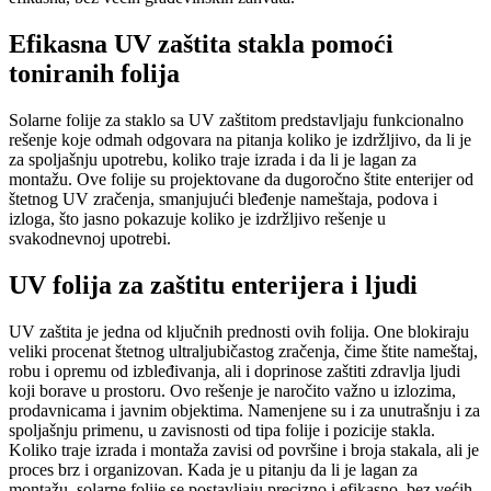
Efikasna UV zaštita stakla pomoći
toniranih folija
Solarne folije za staklo sa UV zaštitom predstavljaju funkcionalno
rešenje koje odmah odgovara na pitanja koliko je izdržljivo, da li je
za spoljašnju upotrebu, koliko traje izrada i da li je lagan za
montažu. Ove folije su projektovane da dugoročno štite enterijer od
štetnog UV zračenja, smanjujući bleđenje nameštaja, podova i
izloga, što jasno pokazuje koliko je izdržljivo rešenje u
svakodnevnoj upotrebi.
UV folija za zaštitu enterijera i ljudi
UV zaštita je jedna od ključnih prednosti ovih folija. One blokiraju
veliki procenat štetnog ultraljubičastog zračenja, čime štite nameštaj,
robu i opremu od izbleđivanja, ali i doprinose zaštiti zdravlja ljudi
koji borave u prostoru. Ovo rešenje je naročito važno u izlozima,
prodavnicama i javnim objektima. Namenjene su i za unutrašnju i za
spoljašnju primenu, u zavisnosti od tipa folije i pozicije stakla.
Koliko traje izrada i montaža zavisi od površine i broja stakala, ali je
proces brz i organizovan. Kada je u pitanju da li je lagan za
montažu, solarne folije se postavljaju precizno i efikasno, bez većih