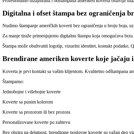
Profesionalno dizajnirana i odštampana ameriken koverta ostavlja snaža
Digitalna i ofset štampa bez ograničenja b
Nudimo štampanje američkih koverti bez ograničenja u broju boja, uz i
Za manje tiraže primenjujemo digitalnu štampu koja omogućava brzu iz
Štampa može obuhvatiti logotip, vizuelni identitet, kontakt podatke, QR
Brendirane ameriken koverte koje jačaju i
Koverta je prvi kontakt sa vašim klijentom. Kvalitetno odštampana am
Štampamo:
Jednobojne i višebojne koverte
Koverte sa punim kolorom
Koverte sa prozorom ili bez prozora
Personalizovane koverte po zahtevu
Bez obzira na delatnost, brendirane poslovne koverte su važan deo vi