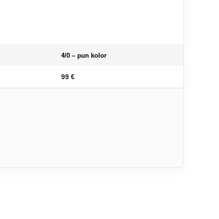
4/0 – pun kolor
99 €