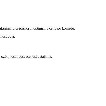
 maksimalnu preciznost i optimalnu cenu po komadu.
anost boja.
ozbiljnost i posvećenost detaljima.