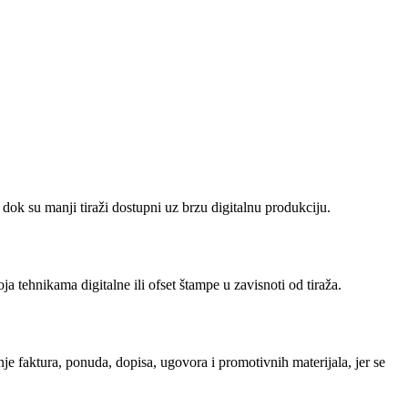
dok su manji tiraži dostupni uz brzu digitalnu produkciju.
tehnikama digitalne ili ofset štampe u zavisnoti od tiraža.
e faktura, ponuda, dopisa, ugovora i promotivnih materijala, jer se