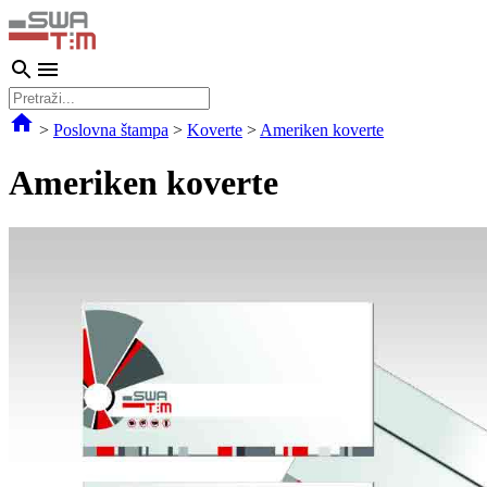
>
Poslovna štampa
>
Koverte
>
Ameriken koverte
Ameriken koverte