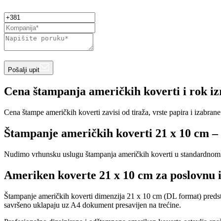
Pošalji upit
Cena štampanja američkih koverti i rok i
Cena štampe američkih koverti zavisi od tiraža, vrste papira i izabra
Štampanje američkih koverti 21 x 10 cm – 
Nudimo vrhunsku uslugu štampanja američkih koverti u standardnom for
Ameriken koverte 21 x 10 cm za poslovnu 
Štampanje američkih koverti dimenzija 21 x 10 cm (DL format) predstav
savršeno uklapaju uz A4 dokument presavijen na trećine.