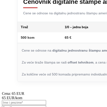
Cenovnik digitalne štampe a
Cene se odnose na digitalnu jednostranu štampu amerike
Tiraž
1/0 – jedna boja
500 kom
65 €
Cene se odnose na
digitalnu jednostranu štampu ame
Za veće tiraže štampa se radi
offset tehnikom
, a cena 
Za količine veće od 500 komada pripremamo individualn
Cena:
65 EUR
65 EUR
/kom