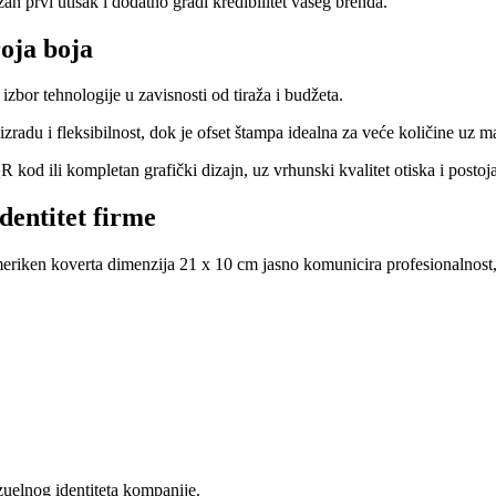
n prvi utisak i dodatno gradi kredibilitet vašeg brenda.
roja boja
zbor tehnologije u zavisnosti od tiraža i budžeta.
radu i fleksibilnost, dok je ofset štampa idealna za veće količine uz
 kod ili kompletan grafički dizajn, uz vrhunski kvalitet otiska i postoj
dentitet firme
eriken koverta dimenzija 21 x 10 cm jasno komunicira profesionalnost, 
zuelnog identiteta kompanije.