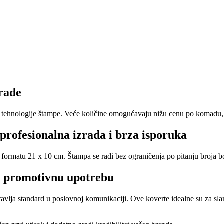
zrade
ne tehnologije štampe. Veće količine omogućavaju nižu cenu po komadu, 
profesionalna izrada i brza isporuka
matu 21 x 10 cm. Štampa se radi bez ograničenja po pitanju broja boja 
i promotivnu upotrebu
lja standard u poslovnoj komunikaciji. Ove koverte idealne su za slanj