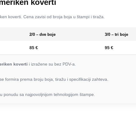
meriken koverti
n koverti. Cena zavisi od broja boja u štampi i tiraža.
2/0 – dve boje
3/0 – tri boje
85 €
95 €
riken koverti
i izražene su bez PDV-a.
se formira prema broju boja, tiražu i specifikaciji zahteva.
u ponudu sa najpovoljnijom tehnologijom štampe.