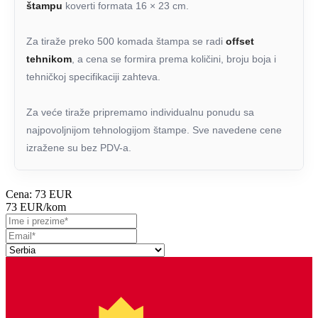
štampu
koverti formata 16 × 23 cm.
Za tiraže preko 500 komada štampa se radi
offset
tehnikom
, a cena se formira prema količini, broju boja i
tehničkoj specifikaciji zahteva.
Za veće tiraže pripremamo individualnu ponudu sa
najpovoljnijom tehnologijom štampe. Sve navedene cene
izražene su bez PDV-a.
Cena:
73 EUR
73 EUR
/kom