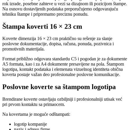
rok izrade, posebne zahteve u vezi sa dizajnom ili pozicijom štampe.
Na osnovu dostavljenih podataka preporučujemo odgovarajuću
tehniku štampe i pripremamo preciznu ponudu.
Štampa koverti 16 × 23 cm
Koverte dimenzija 16 × 23 cm praktično su rešenje za slanje
poslovne dokumentacije, dopisa, računa, ponuda, pozivnica i
promotivnih materijala.
Format približno odgovara standardu C5 i pogodan je za dokumente
A5 formata, kao i za A4 dokumente presavijene na pola. Štampom
logotipa, kontakt podataka i elemenata vizuelnog identiteta obična
koverta postaje važan deo profesionalne poslovne komunikacije.
Poslovne koverte sa štampom logotipa
Brendirane koverte ostavljaju ozbiljniji i profesionalniji utisak već
pri prvom kontaktu sa primaocem.
Na kovertama je moguće odštampati:
logotip kompanije
naziv i adresu firme