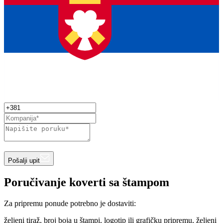
Pošalji upit
Poručivanje koverti sa štampom
Za pripremu ponude potrebno je dostaviti:
željeni tiraž, broj boja u štampi, logotip ili grafičku pripremu, željeni