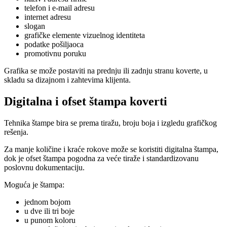
telefon i e-mail adresu
internet adresu
slogan
grafičke elemente vizuelnog identiteta
podatke pošiljaoca
promotivnu poruku
Grafika se može postaviti na prednju ili zadnju stranu koverte, u
skladu sa dizajnom i zahtevima klijenta.
Digitalna i ofset štampa koverti
Tehnika štampe bira se prema tiražu, broju boja i izgledu grafičkog
rešenja.
Za manje količine i kraće rokove može se koristiti digitalna štampa,
dok je ofset štampa pogodna za veće tiraže i standardizovanu
poslovnu dokumentaciju.
Moguća je štampa:
jednom bojom
u dve ili tri boje
u punom koloru