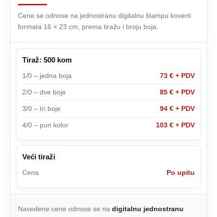
Cene se odnose na jednostranu digitalnu štampu koverti
formata 16 × 23 cm, prema tiražu i broju boja.
Tiraž: 500 kom
1/0 – jedna boja
73 € + PDV
2/0 – dve boje
85 € + PDV
3/0 – tri boje
94 € + PDV
4/0 – pun kolor
103 € + PDV
Veći tiraži
Cena
Po upitu
Navedene cene odnose se na
digitalnu jednostranu