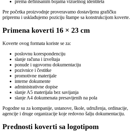
prema definisanim bojama vizuelnog identiteta
Pre početka proizvodnje proveravamo dostavljenu grafičku
pripremu i usklađujemo poziciju štampe sa konstrukcijom koverte.
Primena koverti 16 × 23 cm
Koverte ovog formata koriste se za:
poslovnu korespondenciju
slanje računa i izveštaja
ponude i ugovornu dokumentaciju
pozivnice i čestitke
promotivne materijale
interne dokumente
administrativne dopise
slanje A5 materijala bez savijanja
slanje A4 dokumenata presavijenih na pola
Pogodne su za kompanije, ustanove, škole, udruženja, ordinacije,
agencije i druge organizacije koje redovno šalju dokumentaciju.
Prednosti koverti sa logotipom