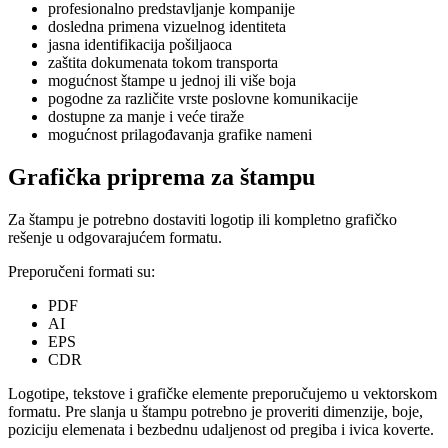
profesionalno predstavljanje kompanije
dosledna primena vizuelnog identiteta
jasna identifikacija pošiljaoca
zaštita dokumenata tokom transporta
mogućnost štampe u jednoj ili više boja
pogodne za različite vrste poslovne komunikacije
dostupne za manje i veće tiraže
mogućnost prilagođavanja grafike nameni
Grafička priprema za štampu
Za štampu je potrebno dostaviti logotip ili kompletno grafičko
rešenje u odgovarajućem formatu.
Preporučeni formati su:
PDF
AI
EPS
CDR
Logotipe, tekstove i grafičke elemente preporučujemo u vektorskom
formatu. Pre slanja u štampu potrebno je proveriti dimenzije, boje,
poziciju elemenata i bezbednu udaljenost od pregiba i ivica koverte.