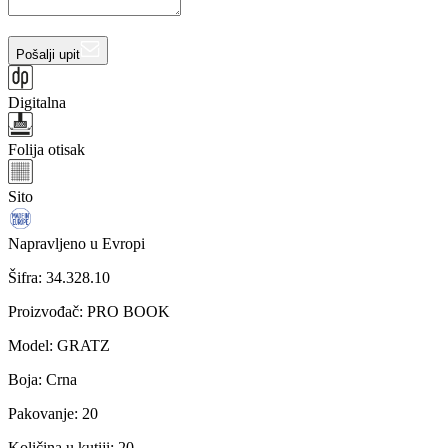
Pošalji upit
Digitalna
Folija otisak
Sito
Napravljeno u Evropi
Šifra:
34.328.10
Proizvođač
:
PRO BOOK
Model
:
GRATZ
Boja
:
Crna
Pakovanje
:
20
Količina u kutiji
:
20