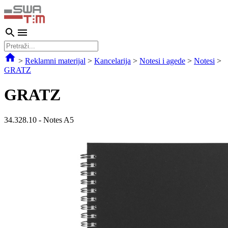
>
Reklamni materijal
>
Kancelarija
>
Notesi i agede
>
Notesi
>
GRATZ
GRATZ
34.328.10
-
Notes A5