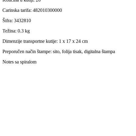
Carinska tarifa
:
482010300000
Šifra
:
3432810
Težina
:
0.3 kg
Dimenzije transportne kutije:
1 x 17 x 24 cm
Preporučen način štampe:
sito, folija tisak, digitalna štampa
Notes sa spiralom