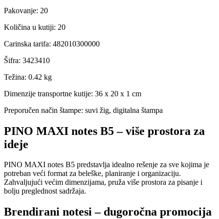
Pakovanje
:
20
Količina u kutiji
:
20
Carinska tarifa
:
482010300000
Šifra
:
3423410
Težina
:
0.42 kg
Dimenzije transportne kutije:
36 x 20 x 1 cm
Preporučen način štampe:
suvi žig, digitalna štampa
PINO MAXI notes B5 – više prostora za
ideje
PINO MAXI notes B5 predstavlja idealno rešenje za sve kojima je
potreban veći format za beleške, planiranje i organizaciju.
Zahvaljujući većim dimenzijama, pruža više prostora za pisanje i
bolju preglednost sadržaja.
Brendirani notesi – dugoročna promocija