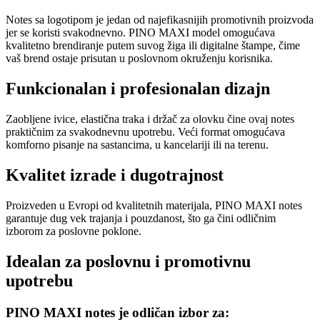
Notes sa logotipom je jedan od najefikasnijih promotivnih proizvoda
jer se koristi svakodnevno. PINO MAXI model omogućava
kvalitetno brendiranje putem suvog žiga ili digitalne štampe, čime
vaš brend ostaje prisutan u poslovnom okruženju korisnika.
Funkcionalan i profesionalan dizajn
Zaobljene ivice, elastična traka i držač za olovku čine ovaj notes
praktičnim za svakodnevnu upotrebu. Veći format omogućava
komforno pisanje na sastancima, u kancelariji ili na terenu.
Kvalitet izrade i dugotrajnost
Proizveden u Evropi od kvalitetnih materijala, PINO MAXI notes
garantuje dug vek trajanja i pouzdanost, što ga čini odličnim
izborom za poslovne poklone.
Idealan za poslovnu i promotivnu
upotrebu
PINO MAXI notes je odličan izbor za: