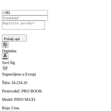
Pošalji upit
Digitalna
Suvi žig
Napravljeno u Evropi
Šifra:
34.234.10
Proizvođač
:
PRO BOOK
Model
:
PINO MAXI
Boja
:
Crna