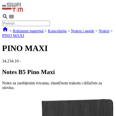
>
Reklamni materijal
>
Kancelarija
>
Notesi i agede
>
Notesi
>
PINO MAXI
PINO MAXI
34.234.10
-
Notes B5 Pino Maxi
Notes sa zaobljenim ivicama, elastičnom trakom i držačem za
olovku.