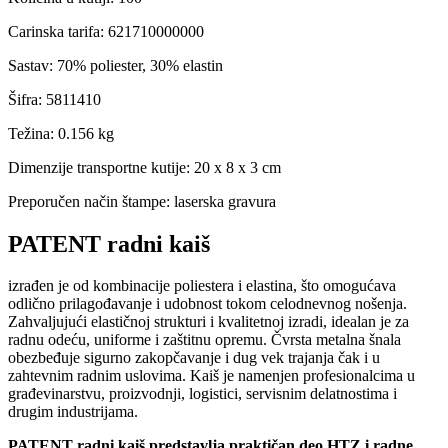
Carinska tarifa
:
621710000000
Sastav
:
70% poliester, 30% elastin
Šifra
:
5811410
Težina
:
0.156 kg
Dimenzije transportne kutije:
20 x 8 x 3 cm
Preporučen način štampe:
laserska gravura
PATENT radni kaiš
izrađen je od kombinacije poliestera i elastina, što omogućava
odlično prilagođavanje i udobnost tokom celodnevnog nošenja.
Zahvaljujući elastičnoj strukturi i kvalitetnoj izradi, idealan je za
radnu odeću, uniforme i zaštitnu opremu. Čvrsta metalna šnala
obezbeđuje sigurno zakopčavanje i dug vek trajanja čak i u
zahtevnim radnim uslovima. Kaiš je namenjen profesionalcima u
građevinarstvu, proizvodnji, logistici, servisnim delatnostima i
drugim industrijama.
PATENT radni kaiš predstavlja praktičan deo HTZ i radne