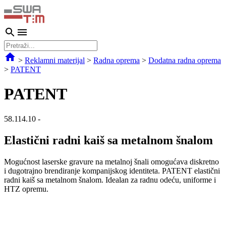
>
Reklamni materijal
>
Radna oprema
>
Dodatna radna oprema
>
PATENT
PATENT
58.114.10
-
Elastični radni kaiš sa metalnom šnalom
Mogućnost laserske gravure na metalnoj šnali omogućava diskretno
i dugotrajno brendiranje kompanijskog identiteta. PATENT elastični
radni kaiš sa metalnom šnalom. Idealan za radnu odeću, uniforme i
HTZ opremu.