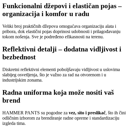
Funkcionalni džepovi i elastičan pojas –
organizacija i komfor u radu
Veliki broj praktičnih džepova omogućava organizaciju alata i
pribora, dok elastični pojas doprinosi udobnosti i prilagođavanju
tokom nošenja. Sve je podređeno efikasnosti na terenu.
Reflektivni detalji – dodatna vidljivost i
bezbednost
Diskretni reflektivni elementi poboljšavaju vidljivost u uslovima
slabijeg osvetljenja, što je važno za rad na otvorenom i u
industrijskim zonama.
Radna uniforma koja može nositi vaš
brend
HAMMER PANTS su pogodne za
vez, sito i preslikač
, što ih čini
odličnim izborom za brendiranje radne opreme i standardizaciju
izgleda tima.