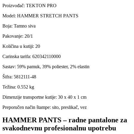
Proizvođač
:
TEKTON PRO
Model
:
HAMMER STRETCH PANTS
Boja
:
Tamno siva
Pakovanje
:
20/1
Količina u kutiji
:
20
Carinska tarifa
:
620342110000
Sastav
:
59% pamuk, 39% poliester, 2% elastin
Šifra
:
5812111-48
Težina
:
0.552 kg
Dimenzije transportne kutije:
30 x 40 x 1 cm
Preporučen način štampe:
sito, preslikač, vez
HAMMER PANTS – radne pantalone za
svakodnevnu profesionalnu upotrebu