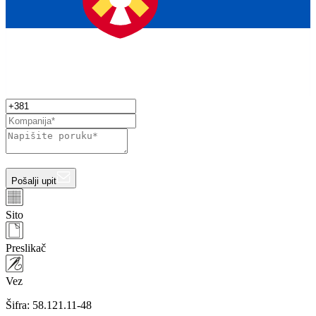
Pošalji upit
Sito
Preslikač
Vez
Šifra:
58.121.11-48