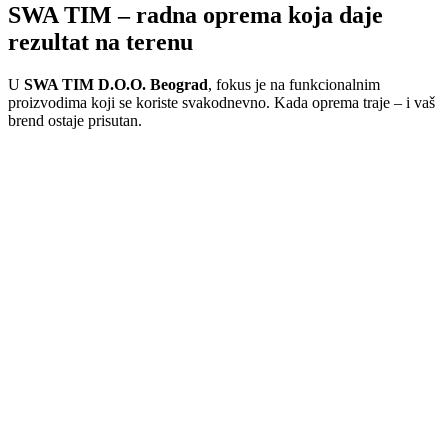
SWA TIM – radna oprema koja daje
rezultat na terenu
U
SWA TIM D.O.O. Beograd
, fokus je na funkcionalnim
proizvodima koji se koriste svakodnevno. Kada oprema traje – i vaš
brend ostaje prisutan.