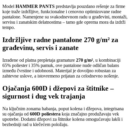
Model
HAMMER PANTS
predstavlja pouzdano rešenje za firme
koje traže izdržljive, funkcionalne i cenovno optimizovane radne
pantalone. Namenjene su svakodnevnom radu u građevini, montaži,
servisu i zanatskim delatnostima – tamo gde oprema mora da izdrži
tempo.
Izdržljive radne pantalone 270 g/m² za
građevinu, servis i zanate
Izrađene od platna prepletaja gramature
270 g/m²
, u kombinaciji
65% poliester i 35% pamuk, ove pantalone nude odličan balans
između čvrstine i udobnosti. Materijal je dovoljno robustan za
zahtevne uslove, a istovremeno prijatan za celodnevno nošenje.
Ojačanja 600D i džepovi za štitnike –
sigurnost i dug vek trajanja
Na ključnim zonama habanja, poput kolena i džepova, integrisana
su ojačanja od
600D poliestera
koja značajno produžavaju vek
upotrebe. Dodatni džepovi za štitnike kolena omogućavaju lakši i
bezbedniji rad u klečećem položaju.