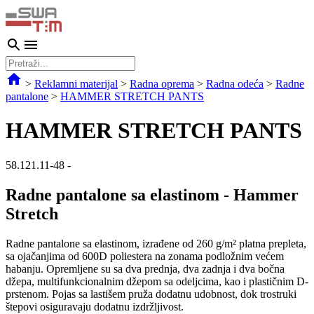
>
Reklamni materijal
>
Radna oprema
>
Radna odeća
>
Radne
pantalone
>
HAMMER STRETCH PANTS
HAMMER STRETCH PANTS
58.121.11-48
-
Radne pantalone sa elastinom - Hammer
Stretch
Radne pantalone sa elastinom, izrađene od 260 g/m² platna prepleta,
sa ojačanjima od 600D poliestera na zonama podložnim većem
habanju. Opremljene su sa dva prednja, dva zadnja i dva bočna
džepa, multifunkcionalnim džepom sa odeljcima, kao i plastičnim D-
prstenom. Pojas sa lastišem pruža dodatnu udobnost, dok trostruki
štepovi osiguravaju dodatnu izdržljivost.