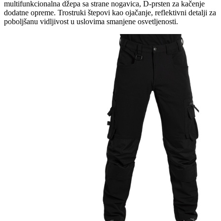
multifunkcionalna džepa sa strane nogavica, D-prsten za kačenje
dodatne opreme. Trostruki štepovi kao ojačanje, reflektivni detalji za
poboljšanu vidljivost u uslovima smanjene osvetljenosti.