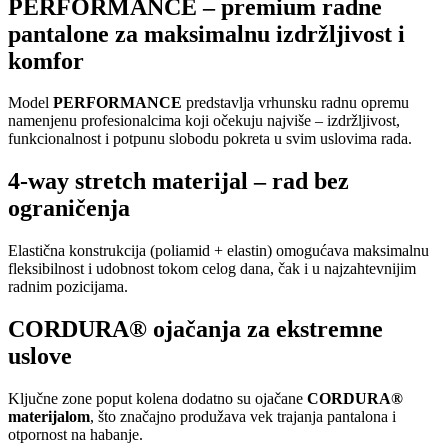
PERFORMANCE – premium radne
pantalone za maksimalnu izdržljivost i
komfor
Model
PERFORMANCE
predstavlja vrhunsku radnu opremu
namenjenu profesionalcima koji očekuju najviše – izdržljivost,
funkcionalnost i potpunu slobodu pokreta u svim uslovima rada.
4-way stretch materijal – rad bez
ograničenja
Elastična konstrukcija (poliamid + elastin) omogućava maksimalnu
fleksibilnost i udobnost tokom celog dana, čak i u najzahtevnijim
radnim pozicijama.
CORDURA® ojačanja za ekstremne
uslove
Ključne zone poput kolena dodatno su ojačane
CORDURA®
materijalom
, što značajno produžava vek trajanja pantalona i
otpornost na habanje.