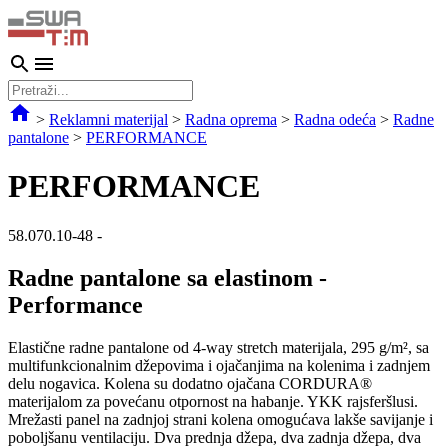
>
Reklamni materijal
>
Radna oprema
>
Radna odeća
>
Radne
pantalone
>
PERFORMANCE
PERFORMANCE
58.070.10-48
-
Radne pantalone sa elastinom -
Performance
Elastične radne pantalone od 4-way stretch materijala, 295 g/m², sa
multifunkcionalnim džepovima i ojačanjima na kolenima i zadnjem
delu nogavica. Kolena su dodatno ojačana CORDURA®
materijalom za povećanu otpornost na habanje. YKK rajsferšlusi.
Mrežasti panel na zadnjoj strani kolena omogućava lakše savijanje i
poboljšanu ventilaciju. Dva prednja džepa, dva zadnja džepa, dva