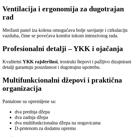
Ventilacija i ergonomija za dugotrajan
rad
Mrežasti panel iza kolena omogućava bolje savijanje i cirkulaciju
vazduha, čime se povećava komfor tokom intenzivnog rada.
Profesionalni detalji – YKK i ojačanja
Kvalitetni
YKK rajsferšlusi
, trostruki štepovi i pažljivo dizajnirani
detalji garantuju pouzdanost i dugotrajnu upotrebu.
Multifunkcionalni džepovi i praktična
organizacija
Pantalone su opremljene sa:
dva prednja džepa
dva zadnja džepa
dva multifunkcionalna džepa na nogavicama
D-prstenom za dodatnu opremu