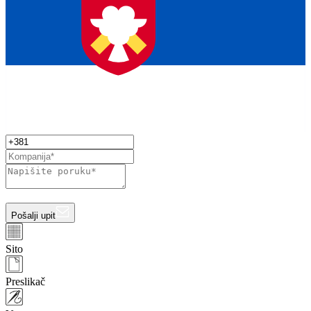
Pošalji upit
Sito
Preslikač