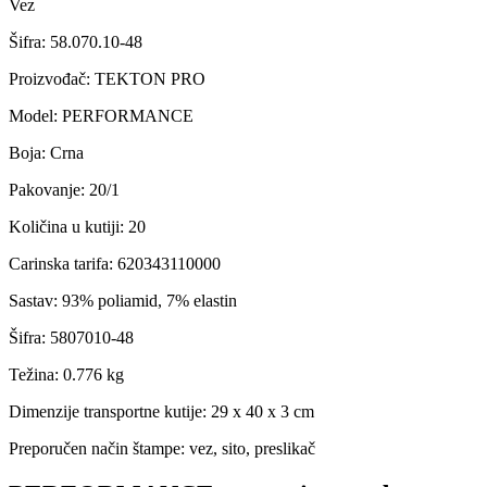
Vez
Šifra:
58.070.10-48
Proizvođač
:
TEKTON PRO
Model
:
PERFORMANCE
Boja
:
Crna
Pakovanje
:
20/1
Količina u kutiji
:
20
Carinska tarifa
:
620343110000
Sastav
:
93% poliamid, 7% elastin
Šifra
:
5807010-48
Težina
:
0.776 kg
Dimenzije transportne kutije:
29 x 40 x 3 cm
Preporučen način štampe:
vez, sito, preslikač