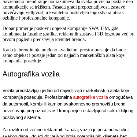
Savremeno brendiranje podrazumeva da svaka površina postaje deo
komunikacije sa tržištem. Fasada gradi prepoznatljivost, zastave
povećavaju vidljivost, a kvalitetno postavljen logo stvara utisak
ozbiljne i profesionalne kompanije.
Dobar primer je poslovni objekat kompanije SWA TIM, gde
kombinacija fasadne grafike, reklamnih zastava i 3D logotipa već pri
prvom pogledu predstavlja identitet brenda.
Kada je brendiranje urađeno kvalitetno, prostor prestaje da bude
samo objekat i postaje jedan od najjačih marketinških alata koje
kompanija poseduje.
Autografika vozila
Vozila predstavljaju jedan od najvidljivijih marketinških alata koje
kompanija poseduje. Profesionalna
autografika vozila
omogućava
da automobil, kombi ili kamion svakodnevno promovišu brend,
povećavaju prepoznatljivost kompanije i ostavljaju utisak ozbiljnog
poslovnog sistema.
Za razliku od većine reklamnih kanala, vozilo je prisutno na ulici
svakog dana i dolazi do velikog broja potencijalnih klijenata bez