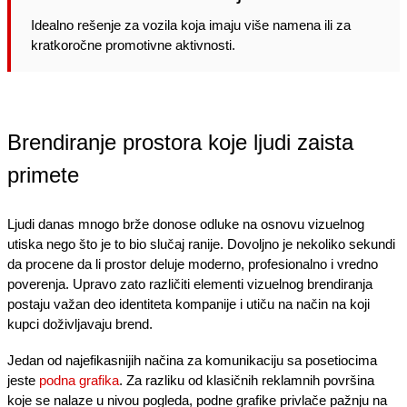
Idealno rešenje za vozila koja imaju više namena ili za
kratkoročne promotivne aktivnosti.
Brendiranje prostora koje ljudi zaista
primete
Ljudi danas mnogo brže donose odluke na osnovu vizuelnog
utiska nego što je to bio slučaj ranije. Dovoljno je nekoliko sekundi
da procene da li prostor deluje moderno, profesionalno i vredno
poverenja. Upravo zato različiti elementi vizuelnog brendiranja
postaju važan deo identiteta kompanije i utiču na način na koji
kupci doživljavaju brend.
Jedan od najefikasnijih načina za komunikaciju sa posetiocima
jeste
podna grafika
. Za razliku od klasičnih reklamnih površina
koje se nalaze u nivou pogleda, podne grafike privlače pažnju na