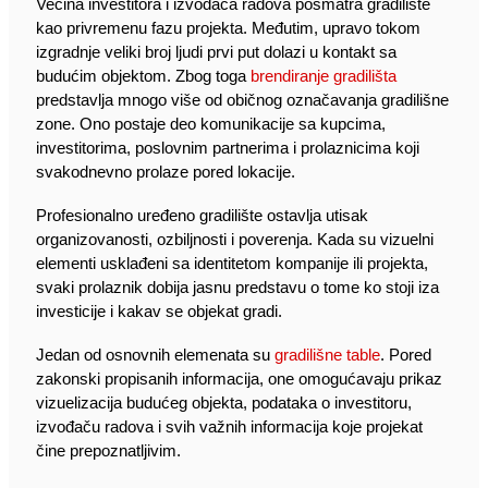
Većina investitora i izvođača radova posmatra gradilište
kao privremenu fazu projekta. Međutim, upravo tokom
izgradnje veliki broj ljudi prvi put dolazi u kontakt sa
budućim objektom. Zbog toga
brendiranje gradilišta
predstavlja mnogo više od običnog označavanja gradilišne
zone. Ono postaje deo komunikacije sa kupcima,
investitorima, poslovnim partnerima i prolaznicima koji
svakodnevno prolaze pored lokacije.
Profesionalno uređeno gradilište ostavlja utisak
organizovanosti, ozbiljnosti i poverenja. Kada su vizuelni
elementi usklađeni sa identitetom kompanije ili projekta,
svaki prolaznik dobija jasnu predstavu o tome ko stoji iza
investicije i kakav se objekat gradi.
Jedan od osnovnih elemenata su
gradilišne table
. Pored
zakonski propisanih informacija, one omogućavaju prikaz
vizuelizacija budućeg objekta, podataka o investitoru,
izvođaču radova i svih važnih informacija koje projekat
čine prepoznatljivim.