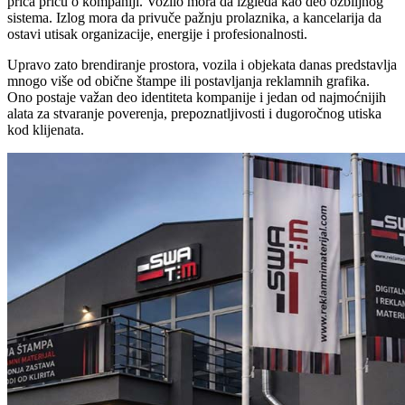
priča priču o kompaniji. Vozilo mora da izgleda kao deo ozbiljnog
sistema. Izlog mora da privuče pažnju prolaznika, a kancelarija da
ostavi utisak organizacije, energije i profesionalnosti.
Upravo zato brendiranje prostora, vozila i objekata danas predstavlja
mnogo više od obične štampe ili postavljanja reklamnih grafika.
Ono postaje važan deo identiteta kompanije i jedan od najmoćnijih
alata za stvaranje poverenja, prepoznatljivosti i dugoročnog utiska
kod klijenata.