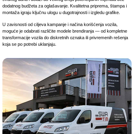
dodatnog budžeta za oglašavanje. Kvalitetna priprema, štampa i
montaža igraju ključnu ulogu u dugotrajnosti i izgledu grafike.
U zavisnosti od ciljeva kampanje i načina korišćenja vozila,
moguće je odabrati različite modele brendiranja — od kompletne
transformacije vozila do diskretnih oznaka ili privremenih rešenja
koja se po potrebi uklanjaju.