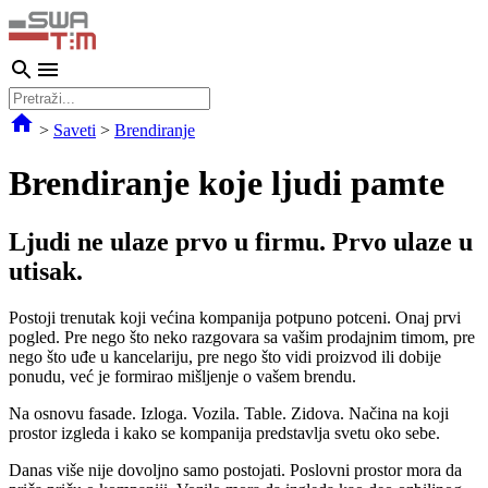
>
Saveti
>
Brendiranje
Brendiranje koje ljudi pamte
Ljudi ne ulaze prvo u firmu. Prvo ulaze u
utisak.
Postoji trenutak koji većina kompanija potpuno potceni. Onaj prvi
pogled. Pre nego što neko razgovara sa vašim prodajnim timom, pre
nego što uđe u kancelariju, pre nego što vidi proizvod ili dobije
ponudu, već je formirao mišljenje o vašem brendu.
Na osnovu fasade. Izloga. Vozila. Table. Zidova. Načina na koji
prostor izgleda i kako se kompanija predstavlja svetu oko sebe.
Danas više nije dovoljno samo postojati. Poslovni prostor mora da