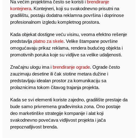
Na većim projektima često se koristi i
brendiranje
kontejnera
. Kontejneri, koji su svakodnevno prisutni na
gradilištu, postaju dodatna reklamna površina i doprinose
profesionalnom izgledu kompletnog prostora.
Kada objekat dostigne veću visinu, veoma efektno rešenje
predstavlja
platno za skele
. Velike štampane površine
omogućavaju prikaz reklama, rendera budućeg objekta i
promotivnih poruka koje su vidljive sa velike udaljenosti.
Značajnu ulogu ima i
brendiranje ograde
. Ograde često
zauzimaju desetine ili čak stotine metara dužine i
predstavljaju idealan prostor za komunikaciju sa
prolaznicima tokom čitavog trajanja projekta.
Kada se svi elementi koriste zajedno, gradilište prestaje da
bude samo privremena građevinska zona. Ono postaje
deo marketinške strategije kompanije i alat koji
svakodnevno povećava vidljivost projekta i jača
prepoznatljivost brenda.