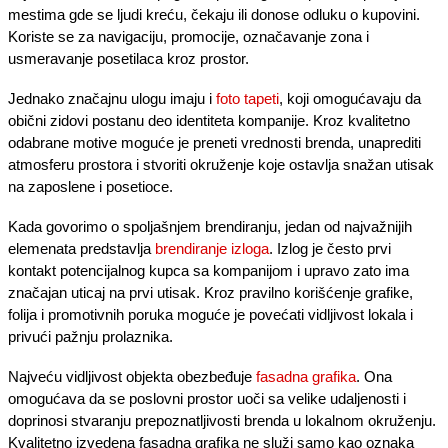
mestima gde se ljudi kreću, čekaju ili donose odluku o kupovini.
Koriste se za navigaciju, promocije, označavanje zona i
usmeravanje posetilaca kroz prostor.
Jednako značajnu ulogu imaju i
foto tapeti
, koji omogućavaju da
obični zidovi postanu deo identiteta kompanije. Kroz kvalitetno
odabrane motive moguće je preneti vrednosti brenda, unaprediti
atmosferu prostora i stvoriti okruženje koje ostavlja snažan utisak
na zaposlene i posetioce.
Kada govorimo o spoljašnjem brendiranju, jedan od najvažnijih
elemenata predstavlja
brendiranje izloga
. Izlog je često prvi
kontakt potencijalnog kupca sa kompanijom i upravo zato ima
značajan uticaj na prvi utisak. Kroz pravilno korišćenje grafike,
folija i promotivnih poruka moguće je povećati vidljivost lokala i
privući pažnju prolaznika.
Najveću vidljivost objekta obezbeđuje
fasadna grafika
. Ona
omogućava da se poslovni prostor uoči sa velike udaljenosti i
doprinosi stvaranju prepoznatljivosti brenda u lokalnom okruženju.
Kvalitetno izvedena fasadna grafika ne služi samo kao oznaka