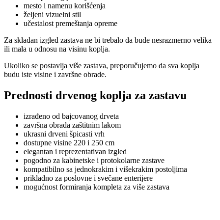
mesto i namenu korišćenja
željeni vizuelni stil
učestalost premeštanja opreme
Za skladan izgled zastava ne bi trebalo da bude nesrazmerno velika
ili mala u odnosu na visinu koplja.
Ukoliko se postavlja više zastava, preporučujemo da sva koplja
budu iste visine i završne obrade.
Prednosti drvenog koplja za zastavu
izrađeno od bajcovanog drveta
završna obrada zaštitnim lakom
ukrasni drveni špicasti vrh
dostupne visine 220 i 250 cm
elegantan i reprezentativan izgled
pogodno za kabinetske i protokolarne zastave
kompatibilno sa jednokrakim i višekrakim postoljima
prikladno za poslovne i svečane enterijere
mogućnost formiranja kompleta za više zastava