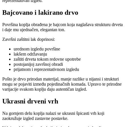
reprezentativan izgled.
Bajcovano i lakirano drvo
Površina koplja obrađena je bajcom koja naglašava strukturu drveta
i daje mu ujednačen, elegantan ton.
Završni zaštitni lak doprinosi:
urednom izgledu površine
lakšem održavanju
zaštiti drveta tokom redovne upotrebe
postojanijoj završnoj obradi
prijatnom i reprezentativnom izgledu
Pošto je drvo prirodan materijal, manje razlike u nijansi i strukturi
mogu se pojaviti između pojedinačnih komada. Upravo te prirodne
varijacije svakom koplju daju autentičan izgled.
Ukrasni drveni vrh
Na gornjem delu koplja nalazi se ukrasni špicasti vrh koji
zaokružuje izgled zastavne postavke.