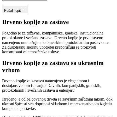
Pošalji upit
Drveno koplje za zastave
Pogodno je za državne, kompanijske, gradske, institucionalne,
protokolarne i svečane zastave. Drveno koplje je prvenstveno
namenjeno unutrašnjim, kabinetskim i protokolarnim postavkama.
Za dugotrajnu spoljnu upotrebu preporučuju se proizvodi
konstruisani za atmosferske uslove.
Drveno koplje za zastavu sa ukrasnim
vrhom
Drveno koplje za zastavu namenjeno je elegantnom i
dostojanstvenom isticanju državnih, kompanijskih, gradskih,
protokolarnih i svečanih zastava u enterijeru.
Izrađeno je od bajcovanog drveta sa završnim zaštitnim lakom, dok
ukrasni špicasti vrh doprinosi skladnom i reprezentativnom izgledu
kompletne postavke.