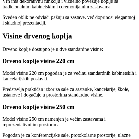
Vrh ima dekorativnu funkciju i vizuelno povezuje koplje sa
tradicionalnim kabinetskim i ceremonijalnim zastavama.
Sveden oblik ne odvlači pažnju sa zastave, već doprinosi elegantnoj
i skladnoj prezentaciji.
Visine drvenog koplja
Drveno koplje dostupno je u dve standardne visine:
Drveno koplje visine 220 cm
Model visine 220 cm pogodan je za većinu standardnih kabinetskih i
kancelarijskih postavki.
Predstavlja praktičan izbor za sale za sastanke, kancelarije, škole,
ustanove i događaje u prostorima standardne visine.
Drveno koplje visine 250 cm
Model visine 250 cm namenjen je većim zastavama i
reprezentativnijim prostorima.
Pogodan je za konferencijske sale, protokolarne prostorije, ulazne