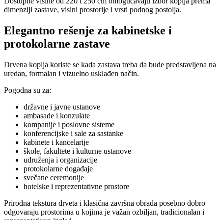
Dostupne visine od 220 i 250 cm omogućavaju izbor koplja prema
dimenziji zastave, visini prostorije i vrsti podnog postolja.
Elegantno rešenje za kabinetske i
protokolarne zastave
Drvena koplja koriste se kada zastava treba da bude predstavljena na
uredan, formalan i vizuelno usklađen način.
Pogodna su za:
državne i javne ustanove
ambasade i konzulate
kompanije i poslovne sisteme
konferencijske i sale za sastanke
kabinete i kancelarije
škole, fakultete i kulturne ustanove
udruženja i organizacije
protokolarne događaje
svečane ceremonije
hotelske i reprezentativne prostore
Prirodna tekstura drveta i klasična završna obrada posebno dobro
odgovaraju prostorima u kojima je važan ozbiljan, tradicionalan i