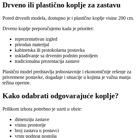
Drveno ili plastično koplje za zastavu
Pored drvenih modela, dostupno je i plastično koplje visine 200 cm.
Drveno koplje preporučujemo kada je prioritet:
reprezentativan izgled
prirodan materijal
kabinetska ili protokolarna postavka
usklađivanje sa drvenim podnim postoljem
tradicionalna prezentacija zastave
Plastični model predstavlja jednostavnije i ekonomičnije rešenje za
privremene postavke, događaje i situacije u kojima je važna manja
težina opreme.
Kako odabrati odgovarajuće koplje?
Prilikom izbora potrebno je uzeti u obzir:
dimenziju zastave
visinu prostorije
broj zastava u postavci
vrstu podnog postolja