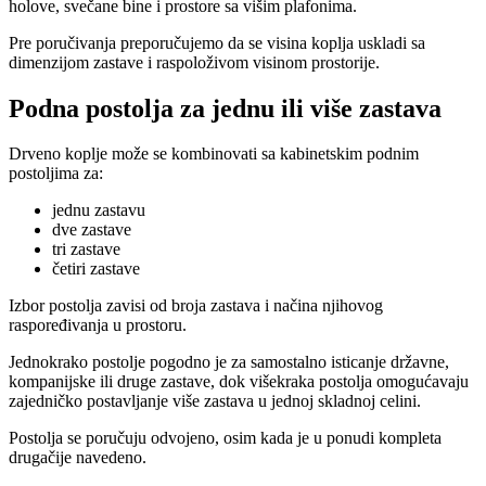
holove, svečane bine i prostore sa višim plafonima.
Pre poručivanja preporučujemo da se visina koplja uskladi sa
dimenzijom zastave i raspoloživom visinom prostorije.
Podna postolja za jednu ili više zastava
Drveno koplje može se kombinovati sa kabinetskim podnim
postoljima za:
jednu zastavu
dve zastave
tri zastave
četiri zastave
Izbor postolja zavisi od broja zastava i načina njihovog
raspoređivanja u prostoru.
Jednokrako postolje pogodno je za samostalno isticanje državne,
kompanijske ili druge zastave, dok višekraka postolja omogućavaju
zajedničko postavljanje više zastava u jednoj skladnoj celini.
Postolja se poručuju odvojeno, osim kada je u ponudi kompleta
drugačije navedeno.